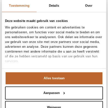
30 dagen bedenktijd
Toestemming
Details
Over
Materiaal en verzorging
Deze website maakt gebruik van cookies
We gebruiken cookies om content en advertenties te
Materiaal
Katoen
personaliseren, om functies voor social media te bieden en om
Reiniging
Maat en pasvorm
Hand wash cold
ons websiteverkeer te analyseren. Ook delen we informatie over
Maatadvies
Deze maat valt normaal
uw gebruik van onze site met onze partners voor social media,
Pasvorm
Productdetails
Losvallend
adverteren en analyse. Deze partners kunnen deze gegevens
combineren met andere informatie die u aan ze heeft verstrekt
Merk
Essentiel Antwerp
of die ze hebben verzameld op basis van uw gebruik van hun
Merk-artikelnummer
Verzenden en retour
KANGOO
services.
Productnaam
KANGOO EMBROIDERED T-SHIRT
Variantnummer
Bij Orangebag ontvang je gratis verzending vanaf €99. Alle
BG05
Variantnaam
Bottle Green
bestellingen worden verzonden met een track & trace-code,
Productnummer
00036581
zodat je jouw pakket altijd kunt volgen. Bestel je voor 21:45
Alles toestaan
Shop the look
uur op werkdagen? Dan wordt je pakket vandaag nog
Patroon
Effen
verzonden!
Mouwlengte
Korte mouw
Bij ons is deze top van Essentiel Antwerp favoriet door
Aanpassen
Gelegenheid
Festival, Vakantie
Vragen of hulp nodig?
de schitterende pailletten op de mouw. Het diepgroene
Heb je vragen over onze producten of heb je hulp nodig bij
Kangoo, katoenen T-shirt met pailletten
materiaal valt prachtig en geeft je look direct een luxe
het plaatsen van een bestelling? Onze klantenservice staat
Weigeren