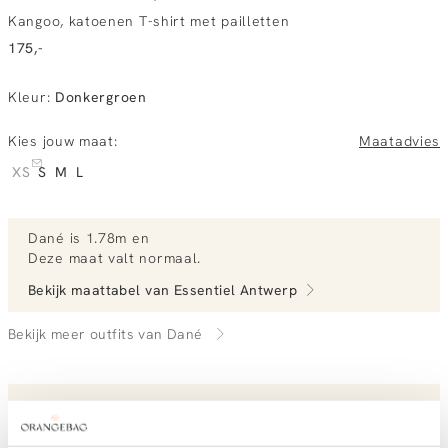
Kangoo, katoenen T-shirt met pailletten
175,-
Kleur
:
Donkergroen
Kies jouw maat:
Maatadvies
XS
S
M
L
Dané
is 1.78m en
Deze maat valt normaal
.
Bekijk maattabel van
Essentiel Antwerp
Bekijk meer outfits van Dané
Vandaag besteld, morgen gratis in huis
Gratis bezorging vanaf €99