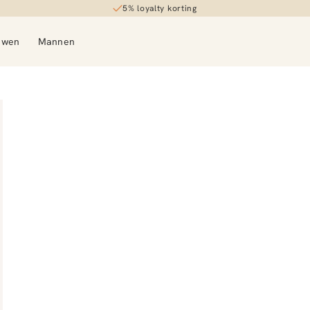
5% loyalty korting
uwen
Mannen