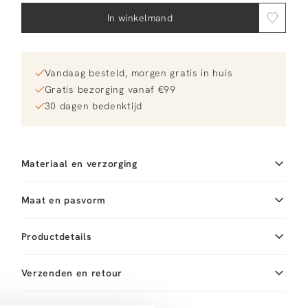
In winkelmand
Vandaag besteld, morgen gratis in huis
Gratis bezorging vanaf €99
30 dagen bedenktijd
Materiaal en verzorging
Fabric
Materia: 18K gold plated
Maat en pasvorm
brass
Productdetails
Merk
Mimi et Toi
Merk-artikelnummer
Verzenden en retour
John ring
Productnaam
John ring
Variantnummer
Bij Orangebag ontvang je gratis verzending vanaf €99.
00037810