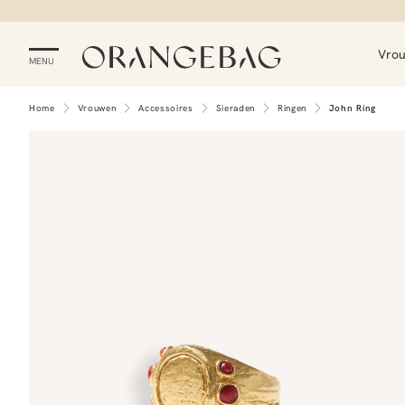
Vro
MENU
Home
Vrouwen
Accessoires
Sieraden
Ringen
John Ring