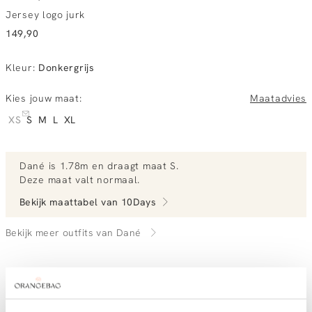
Jersey logo jurk
149,90
Kleur
:
Donkergrijs
Kies jouw maat:
Maatadvies
XS
S
M
L
XL
Dané
is 1.78m en
draagt maat S.
Deze maat valt normaal
.
Bekijk maattabel van
10Days
Bekijk meer outfits van Dané
Vandaag besteld, dinsdag gratis in huis
Gratis bezorging vanaf €99