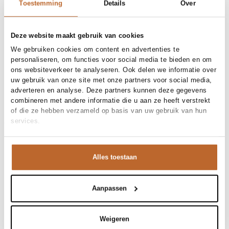
30 dagen bedenktijd
Toestemming
Details
Over
Deze website maakt gebruik van cookies
Materiaal en verzorging
We gebruiken cookies om content en advertenties te
personaliseren, om functies voor social media te bieden en om
ons websiteverkeer te analyseren. Ook delen we informatie over
Maat en pasvorm
uw gebruik van onze site met onze partners voor social media,
Maatadvies
Deze maat valt normaal
adverteren en analyse. Deze partners kunnen deze gegevens
Maat model
Productdetails
S
combineren met andere informatie die u aan ze heeft verstrekt
of die ze hebben verzameld op basis van uw gebruik van hun
Merk
10Days
services.
Merk-artikelnummer
Verzenden en retour
20-321-6202
Productnaam
jersey logo dress
Variantnummer
Bij Orangebag ontvang je gratis verzending vanaf €99. Alle
1335
Variantnaam
steel blue
bestellingen worden verzonden met een track & trace-code,
Alles toestaan
Productnummer
00032247
zodat je jouw pakket altijd kunt volgen. Bestel je voor 21:45
Shop the look
uur op werkdagen? Dan wordt je pakket vandaag nog
Patroon
Effen, Logo, Print
verzonden!
Gelegenheid
Vakantie
Aanpassen
Deze oversized jersey jurk is zo’n typisch 10Days item
Vragen of hulp nodig?
Jersey logo jurk
waar we dol op zijn. Het grote logo op de rug geeft direct
Heb je vragen over onze producten of heb je hulp nodig bij
die sportieve vibe. Draag hem met een stoer leren jack
Weigeren
het plaatsen van een bestelling? Onze klantenservice staat