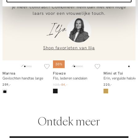
en je favoriete sneakers voor een nonchalante look. Wil
voor je klaar!
je meer contrast? Combineer hem dan met een hoge
laars voor een vrouwelijke touch.
Neem contact met ons op via
info@orangebag.com
of bel ons op
Ilja
0851 303631
(ma-vr: 09:00u-17:00u)
.
We helpen je graag verder!
Shop favorieten van
Ilja
30%
Marrea
Flowze
Mimi et Toi
In winkelmand
In winkelmand
In winkelm
Gevlochten handtas large
Flo, lederen sandalen
259,-
120,-
84,-
220,-
Ontdek meer