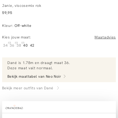
Janie, viscosemix rok
59,95
Kleur
:
Off-white
Kies jouw maat:
Maatadvies
34
36
38
40
42
Dané
is 1.78m en
draagt maat 36.
Deze maat valt normaal
.
Bekijk maattabel van
Neo Noir
Bekijk meer outfits van Dané
Vandaag besteld, morgen in huis
Gratis bezorging vanaf €99