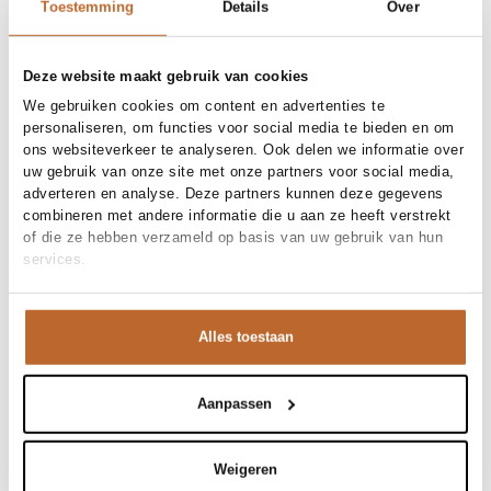
30 dagen bedenktijd
Toestemming
Details
Over
Deze website maakt gebruik van cookies
Materiaal en verzorging
We gebruiken cookies om content en advertenties te
personaliseren, om functies voor social media te bieden en om
Fabric
100% Cotton
ons websiteverkeer te analyseren. Ook delen we informatie over
Materiaal
Maat en pasvorm
Viscose
Reiniging
30°C machine wash
uw gebruik van onze site met onze partners voor social media,
Maatadvies
Deze maat valt normaal
adverteren en analyse. Deze partners kunnen deze gegevens
Pasvorm
Productdetails
Losvallend
combineren met andere informatie die u aan ze heeft verstrekt
Taillehoogte
High waist
of die ze hebben verzameld op basis van uw gebruik van hun
Merk
Neo Noir
Maat model
36
services.
Merk-artikelnummer
Verzenden en retour
168986
Productnaam
Janie Mini Dot Skirt
Variantnummer
Bij Orangebag ontvang je gratis verzending vanaf €99. Alle
121
Variantnaam
Off White
bestellingen worden verzonden met een track & trace-code,
Alles toestaan
Productnummer
00033284
zodat je jouw pakket altijd kunt volgen. Bestel je voor 21:45
Shop the look
uur op werkdagen? Dan wordt je pakket vandaag nog
Patroon
Stippen
verzonden!
Voering
Niet gevoerd
Aanpassen
Deze zwierige mini-rok van Neo Noir is een echte
Gelegenheid
Festival, Vakantie
Vragen of hulp nodig?
zomerfavoriet. De gesmokte taille zorgt voor een
Heb je vragen over onze producten of heb je hulp nodig bij
Janie, viscosemix rok
prachtige pasvorm en de speelse laagjes geven het item
Weigeren
het plaatsen van een bestelling? Onze klantenservice staat