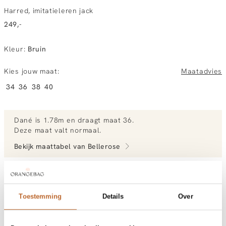
Harred, imitatieleren jack
249,-
Kleur
:
Bruin
Kies jouw maat:
Maatadvies
34
36
38
40
Dané
is 1.78m en
draagt maat 36.
Deze maat valt normaal
.
Bekijk maattabel van
Bellerose
Bekijk meer outfits van Dané
Toestemming
Details
Over
Vandaag besteld, morgen gratis in huis
Gratis bezorging vanaf €99