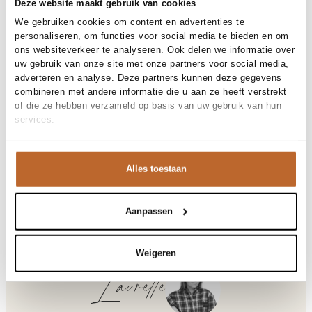
30 dagen bedenktijd
Deze website maakt gebruik van cookies
We gebruiken cookies om content en advertenties te
personaliseren, om functies voor social media te bieden en om
ons websiteverkeer te analyseren. Ook delen we informatie over
Materiaal en verzorging
uw gebruik van onze site met onze partners voor social media,
adverteren en analyse. Deze partners kunnen deze gegevens
Fabric
Fabric: 82% polyester 18%
combineren met andere informatie die u aan ze heeft verstrekt
Maat en pasvorm
polyurethane Lining: 96%
of die ze hebben verzameld op basis van uw gebruik van hun
polyester 4% elastane Padding:
services.
Maatadvies
Deze maat valt normaal
100% polyester
Pasvorm
Productdetails
Losvallend
Materiaal
Imitatieleer
Maat model
36
Reiniging
30°C machine wash
Merk
Bellerose
Alles toestaan
Merk-artikelnummer
Verzenden en retour
BW262524
Productnaam
HARRED62 F1920
Variantnummer
Bij Orangebag ontvang je gratis verzending vanaf €99. Alle
00037021
Variantnaam
CARBONE
bestellingen worden verzonden met een track & trace-code,
Aanpassen
Productnummer
00037021
zodat je jouw pakket altijd kunt volgen. Bestel je voor 21:45
Shop the look
uur op werkdagen? Dan wordt je pakket vandaag nog
Patroon
Effen, Glanzend
verzonden!
Weigeren
Mouwlengte
Lange mouw
Sluiting
Drukknoopsluiting
Vragen of hulp nodig?
Laurette
Zakken
Steekzakken
Heb je vragen over onze producten of heb je hulp nodig bij
Voering
Geheel gevoerd
het plaatsen van een bestelling? Onze klantenservice staat