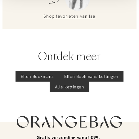
We helpen je graag verder!
Shop favorieten van
Isa
Ontdek meer
Ellen Beekmans
Ellen Beekmans
kettingen
Alle kettingen
Gratis verzending vanaf €99.