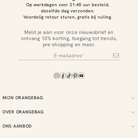
Op werkdagen voor 21:45 uur besteld,
dezelfde dag verzonden.
Voordelig retour sturen, gratis bij ruiling.
Meld je aan voor onze nieuwsbrief en
ontvang 10% korting, toegang tot trends,
pre-shopping en meer.
MIJN ORANGEBAG
Volg je bestelling
OVER ORANGEBAG
Regel je retouren
Over ons
Check je loyalty saldo
ONS AANBOD
Duurzaamheid
Bekijk je wensenlijst
Dames
Reviews