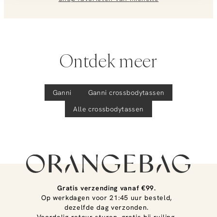
Ontdek meer
Ganni
Ganni
crossbodytassen
Alle crossbodytassen
Gratis verzending vanaf €99.
Op werkdagen voor 21:45 uur besteld,
dezelfde dag verzonden.