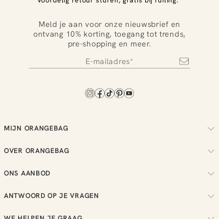
Voordelig retour sturen, gratis bij ruiling.
Meld je aan voor onze nieuwsbrief en
ontvang 10% korting, toegang tot trends,
pre-shopping en meer.
MIJN ORANGEBAG
Volg je bestelling
OVER ORANGEBAG
Regel je retouren
Over ons
Check je loyalty saldo
ONS AANBOD
Duurzaamheid
Bekijk je wensenlijst
Dames
Reviews
ANTWOORD OP JE VRAGEN
Heren
Vacatures
Alle meest gestelde vragen
New in
WE HELPEN JE GRAAG