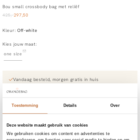
Bou small crossbody bag met reliëf
425,-
297,50
Kleur
:
Off-white
Kies jouw maat:
one size
Vandaag besteld, morgen gratis in huis
Gratis bezorging vanaf €99
30 dagen bedenktijd
Toestemming
Details
Over
Materiaal en verzorging
Deze website maakt gebruik van cookies
Fabric
Fabric: 52% recycled polyester,
We gebruiken cookies om content en advertenties te
Maat en pasvorm
48% polyurethane.
personaliseren, om functies voor social media te bieden en om