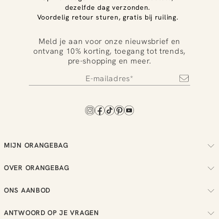
dezelfde dag verzonden.
Voordelig retour sturen, gratis bij ruiling.
Meld je aan voor onze nieuwsbrief en
ontvang 10% korting, toegang tot trends,
pre-shopping en meer.
MIJN ORANGEBAG
Volg je bestelling
OVER ORANGEBAG
Regel je retouren
Over ons
Check je loyalty saldo
ONS AANBOD
Duurzaamheid
Bekijk je wensenlijst
Dames
Reviews
ANTWOORD OP JE VRAGEN
Heren