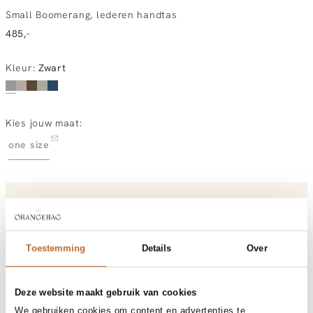
Small Boomerang, lederen handtas
485,-
Kleur
:
Zwart
Kies jouw maat:
one size
Vandaag besteld, dinsdag gratis in huis
Gratis bezorging vanaf €99
30 dagen bedenktijd
Toestemming
Details
Over
Materiaal en verzorging
Deze website maakt gebruik van cookies
Fabric
Fabric: 100% cow leather
We gebruiken cookies om content en advertenties te