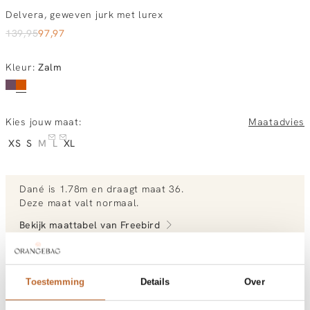
Delvera, geweven jurk met lurex
139,95
97,97
Kleur
:
Zalm
Kies jouw maat:
Maatadvies
XS
S
M
L
XL
Dané
is 1.78m en
draagt maat 36.
Deze maat valt normaal
.
Bekijk maattabel van
Freebird
Bekijk meer outfits van Dané
Toestemming
Details
Over
Vandaag besteld, dinsdag in huis