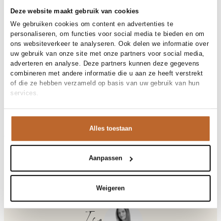
Gratis bezorging vanaf €99
Deze website maakt gebruik van cookies
30 dagen bedenktijd
We gebruiken cookies om content en advertenties te
personaliseren, om functies voor social media te bieden en om
ons websiteverkeer te analyseren. Ook delen we informatie over
uw gebruik van onze site met onze partners voor social media,
Materiaal en verzorging
adverteren en analyse. Deze partners kunnen deze gegevens
combineren met andere informatie die u aan ze heeft verstrekt
Reiniging
30°C machine wash
of die ze hebben verzameld op basis van uw gebruik van hun
Maat en pasvorm
services.
Maatadvies
Deze maat valt normaal
Pasvorm
Productdetails
Losvallend
Maat model
36
Alles toestaan
Merk
Freebird
Merk-artikelnummer
Verzenden en retour
F-Jer-Plisse-Lurex
Productnaam
Delvera
Variantnummer
Bij Orangebag ontvang je gratis verzending vanaf €99. Alle
00033298
Aanpassen
Variantnaam
Melon
bestellingen worden verzonden met een track & trace-code,
Productnummer
00033298
zodat je jouw pakket altijd kunt volgen. Bestel je voor 21:45
Shop the look
uur op werkdagen? Dan wordt je pakket vandaag nog
Weigeren
Patroon
Glitter
verzonden!
Mouwlengte
Korte mouw
Sluiting
Haaksluiting, Strikceintuur
Vragen of hulp nodig?
Voering
Geheel gevoerd