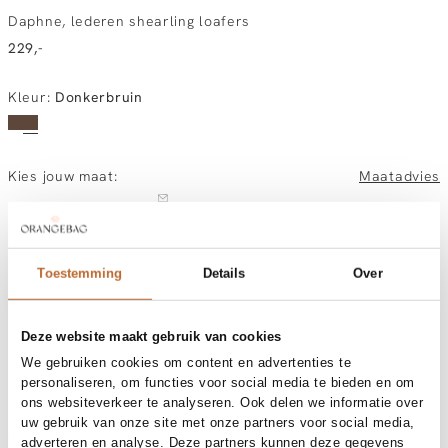
Daphne, lederen shearling loafers
229,-
Kleur
:
Donkerbruin
Kies jouw maat:
Maatadvies
36
37
38
39
40
41
Toestemming
Details
Over
Vandaag besteld, morgen gratis in huis
Gratis bezorging vanaf €99
30 dagen bedenktijd
Deze website maakt gebruik van cookies
We gebruiken cookies om content en advertenties te
personaliseren, om functies voor social media te bieden en om
ons websiteverkeer te analyseren. Ook delen we informatie over
Materiaal en verzorging
uw gebruik van onze site met onze partners voor social media,
adverteren en analyse. Deze partners kunnen deze gegevens
Fabric
Outside: leatherInside: leather