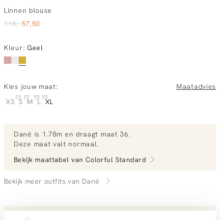
Linnen blouse
115,-
57,50
Kleur
:
Geel
Kies jouw maat:
Maatadvies
XS
S
M
L
XL
Dané
is 1.78m en
draagt maat 36.
Deze maat valt normaal
.
Bekijk maattabel van
Colorful Standard
Bekijk meer outfits van Dané
Vandaag besteld, dinsdag in huis