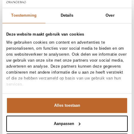
Gratis bezorging vanaf €99
30 dagen bedenktijd
Toestemming
Details
Over
Deze website maakt gebruik van cookies
Materiaal en verzorging
We gebruiken cookies om content en advertenties te
Fabric
Fabric:
personaliseren, om functies voor social media te bieden en om
Materiaal
Maat en pasvorm
Linnen
ons websiteverkeer te analyseren. Ook delen we informatie over
Reiniging
40°C machine wash
uw gebruik van onze site met onze partners voor social media,
Maatadvies
Deze maat valt normaal
adverteren en analyse. Deze partners kunnen deze gegevens
Maat model
Productdetails
36
combineren met andere informatie die u aan ze heeft verstrekt
Merk
Colorful Standard
of die ze hebben verzameld op basis van uw gebruik van hun
Merk-artikelnummer
Verzenden en retour
CS4011
services.
Productnaam
Linen Oversized Shirt
Variantnummer
Bij Orangebag ontvang je gratis verzending vanaf €99. Alle
00031221
Variantnaam
Soft Yellow
bestellingen worden verzonden met een track & trace-code,
Productnummer
00031221
Alles toestaan
zodat je jouw pakket altijd kunt volgen. Bestel je voor 21:45
Shop the look
uur op werkdagen? Dan wordt je pakket vandaag nog
Patroon
Effen
verzonden!
Mouwlengte
Lange mouw
Aanpassen
Deze zachtgele blouse voelt direct als een zonnige dag.
Vragen of hulp nodig?
Linnen blouse
Het contrast tussen de soepele valling en de rauwe