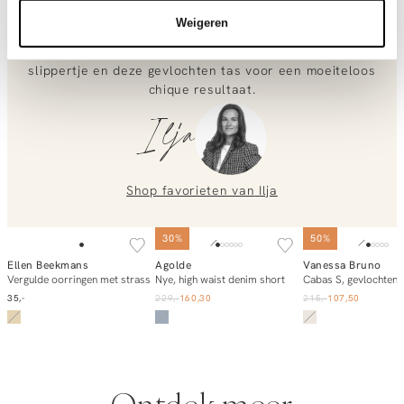
Heb je vragen over onze producten of heb je hulp nodig bij
randjes van de denim shorts geeft de outfit precies de
het plaatsen van een bestelling? Onze klantenservice staat
Weigeren
juiste nonchalante twist. Draag de blouse half in je short
voor je klaar!
om je taille subtiel te accentueren. Maak het af met een
slippertje en deze gevlochten tas voor een moeiteloos
Neem contact met ons op via
info@orangebag.com
chique resultaat.
of bel ons op
0851 303631
(ma-vr: 09:00u-17:00u)
.
Ilja
We helpen je graag verder!
Shop favorieten van
Ilja
SOLD OUT
SOLD OUT
SOLD OUT
30%
50%
Ellen Beekmans
Agolde
Vanessa Bruno
E-mail mij
E-mail mij
E-mail mi
Vergulde oorringen met strass
Nye, high waist denim short
35,-
229,-
160,30
215,-
107,50