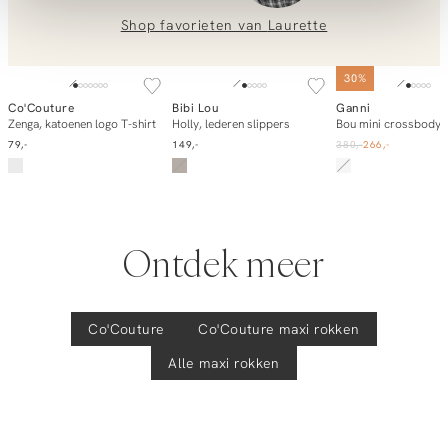
Aura, viscosemix wide leg broek
voor je klaar!
Shop favorieten van
Laurette
Neem contact met ons op via
info@orangebag.com
SOLD OUT
SOLD OUT
30%
of bel ons op
0851 303631
(ma-vr: 09:00u-17:00u)
.
Co'Couture
Bibi Lou
Ganni
In winkelmand
E-mail mij
E-mail mi
Zenga, katoenen logo T-shirt
Holly, lederen slippers
We helpen je graag verder!
79,-
149,-
380,-
266,-
Ontdek meer
Co'Couture
Co'Couture
maxi rokken
Alle maxi rokken