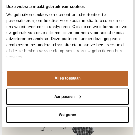
30 dagen bedenktijd
Deze website maakt gebruik van cookies
We gebruiken cookies om content en advertenties te
personaliseren, om functies voor social media te bieden en om
Materiaal en verzorging
ons websiteverkeer te analyseren. Ook delen we informatie over
uw gebruik van onze site met onze partners voor social media,
Fabric
Fabric: 86% viscose, 11% pes,
adverteren en analyse. Deze partners kunnen deze gegevens
Maat en pasvorm
3% pa.
combineren met andere informatie die u aan ze heeft verstrekt
Materiaal
Viscose
of die ze hebben verzameld op basis van uw gebruik van hun
Maatadvies
Deze maat valt normaal
Reiniging
30°C machine wash
services.
Pasvorm (broeken)
Productdetails
Wide fit
Taillehoogte
High waist
Merk
Co'Couture
Maat model
36
Merk-artikelnummer
Verzenden en retour
41140
Alles toestaan
Productnaam
AuraCC Skirt LL Pant
Variantnummer
Bij Orangebag ontvang je gratis verzending vanaf €99. Alle
66
Variantnaam
Flame
bestellingen worden verzonden met een track & trace-code,
Productnummer
00030195
zodat je jouw pakket altijd kunt volgen. Bestel je voor 21:45
Aanpassen
Shop the look
uur op werkdagen? Dan wordt je pakket vandaag nog
Patroon
Effen
verzonden!
Sluiting
Haaksluiting, Knoopsluiting,
Weigeren
Ritsluiting
Vragen of hulp nodig?
Laurette
Zakken
Decoratieve zakken,
Heb je vragen over onze producten of heb je hulp nodig bij
Steekzakken
het plaatsen van een bestelling? Onze klantenservice staat