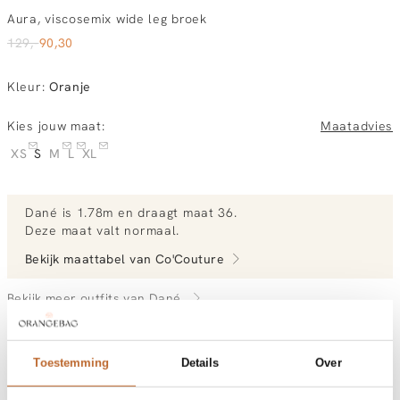
Aura, viscosemix wide leg broek
129,-
90,30
Kleur
:
Oranje
Kies jouw maat:
Maatadvies
XS
S
M
L
XL
Dané
is 1.78m en
draagt maat 36.
Deze maat valt normaal
.
Bekijk maattabel van
Co'Couture
Bekijk meer outfits van Dané
Toestemming
Details
Over
Vandaag besteld, morgen in huis
Gratis bezorging vanaf €99