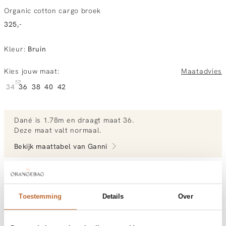
Organic cotton cargo broek
325,-
Kleur
:
Bruin
Kies jouw maat:
Maatadvies
34
36
38
40
42
Dané
is 1.78m en
draagt maat 36.
Deze maat valt normaal
.
Bekijk maattabel van
Ganni
Bekijk meer outfits van Dané
Toestemming
Details
Over
Vandaag besteld, morgen gratis in huis
Gratis bezorging vanaf €99