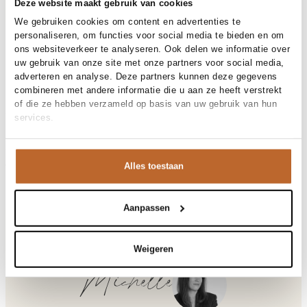
30 dagen bedenktijd
Deze website maakt gebruik van cookies
We gebruiken cookies om content en advertenties te
personaliseren, om functies voor social media te bieden en om
ons websiteverkeer te analyseren. Ook delen we informatie over
Materiaal en verzorging
uw gebruik van onze site met onze partners voor social media,
adverteren en analyse. Deze partners kunnen deze gegevens
Fabric
Fabric: 100% organic cotton
combineren met andere informatie die u aan ze heeft verstrekt
Materiaal
Maat en pasvorm
Katoen
of die ze hebben verzameld op basis van uw gebruik van hun
Reiniging
30°C machine wash
services.
Maatadvies
Deze maat valt normaal
Pasvorm
Productdetails
Losvallend
Taillehoogte
High waist
Merk
Ganni
Maat model
36
Alles toestaan
Merk-artikelnummer
Verzenden en retour
A1080143
Productnaam
Check Cotton Cargo Pants
Variantnummer
Bij Orangebag ontvang je gratis verzending vanaf €99. Alle
00036108
Variantnaam
Chicory Coffee
bestellingen worden verzonden met een track & trace-code,
Aanpassen
Productnummer
00036108
zodat je jouw pakket altijd kunt volgen. Bestel je voor 21:45
Shop the look
uur op werkdagen? Dan wordt je pakket vandaag nog
Patroon
Geruit
verzonden!
Weigeren
Type
Co-ords
Zakken
Opgestikte zakken, Steekzakken
Vragen of hulp nodig?
Michelle
Gelegenheid
Festival
Heb je vragen over onze producten of heb je hulp nodig bij
het plaatsen van een bestelling? Onze klantenservice staat
Organic cotton cargo broek