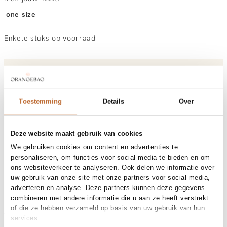
one size
Enkele stuks op voorraad
Vandaag besteld, morgen gratis in huis
Gratis bezorging vanaf €99
30 dagen bedenktijd
Toestemming
Details
Over
Deze website maakt gebruik van cookies
Materiaal en verzorging
We gebruiken cookies om content en advertenties te
Fabric
Material: 18K gold plated brass
personaliseren, om functies voor social media te bieden en om
Maat en pasvorm
ons websiteverkeer te analyseren. Ook delen we informatie over
uw gebruik van onze site met onze partners voor social media,
adverteren en analyse. Deze partners kunnen deze gegevens
Productdetails
combineren met andere informatie die u aan ze heeft verstrekt
Merk
Mimi et Toi
of die ze hebben verzameld op basis van uw gebruik van hun
Merk-artikelnummer
Verzenden en retour
Blaize Necklace
services.
Productnaam
Blaize Necklace