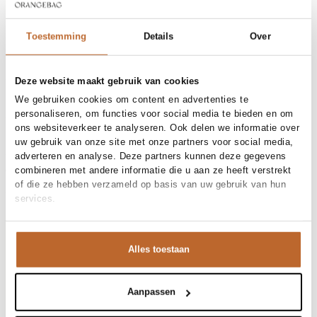
30 dagen bedenktijd
Toestemming
Details
Over
Materiaal en verzorging
Deze website maakt gebruik van cookies
Fabric
Fabric: 100% recycled polyester
Materiaal
Maat en pasvorm
Mesh
We gebruiken cookies om content en advertenties te
Reiniging
Hand wash
personaliseren, om functies voor social media te bieden en om
Maatadvies
Deze maat valt normaal
ons websiteverkeer te analyseren. Ook delen we informatie over
Pasvorm
Productdetails
Losvallend
uw gebruik van onze site met onze partners voor social media,
Maat model
36
adverteren en analyse. Deze partners kunnen deze gegevens
Merk
Baum und Pferdgarten
combineren met andere informatie die u aan ze heeft verstrekt
Merk-artikelnummer
Verzenden en retour
24890
of die ze hebben verzameld op basis van uw gebruik van hun
Productnaam
MANIRA
Variantnummer
Bij Orangebag ontvang je gratis verzending vanaf €99. Alle
C7719
services.
Variantnaam
Kentucky Blue
bestellingen worden verzonden met een track & trace-code,
Productnummer
00029367
zodat je jouw pakket altijd kunt volgen. Bestel je voor 21:45
Shop the look
uur op werkdagen? Dan wordt je pakket vandaag nog
Patroon
Transparant
Alles toestaan
verzonden!
Mouwlengte
Mouwloos
Deze lichtblauwe Manira top van Baum und Pferdgarten
Sluiting
Knoopsluiting
Vragen of hulp nodig?
Voering
Niet gevoerd
is een echt statement piece. De fonkelende pailletten
Aanpassen
Heb je vragen over onze producten of heb je hulp nodig bij
Gelegenheid
Kerst, Party
geven je outfit direct een feestelijke vibe. Combineer hem
het plaatsen van een bestelling? Onze klantenservice staat