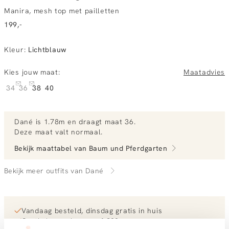
Manira, mesh top met pailletten
199,-
Kleur
:
Lichtblauw
Kies jouw maat:
Maatadvies
34
36
38
40
Dané
is 1.78m en
draagt maat 36.
Deze maat valt normaal
.
Bekijk maattabel van
Baum und Pferdgarten
Bekijk meer outfits van Dané
Vandaag besteld, dinsdag gratis in huis
Gratis bezorging vanaf €99