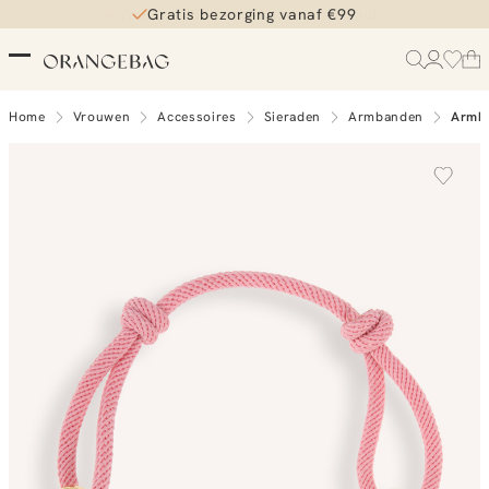
Gratis bezorging vanaf €99
Home
Vrouwen
Accessoires
Sieraden
Armbanden
Armba