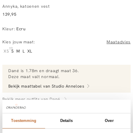
Annyka, katoenen vest
139,95
Kleur
:
Ecru
Kies jouw maat:
Maatadvies
XS
S
M
L
XL
Dané
is 1.78m en
draagt maat 36.
Deze maat valt normaal
.
Bekijk maattabel van
Studio Anneloes
Bekijk meer outfits van Dané
Toestemming
Details
Over
Vandaag besteld, dinsdag gratis in huis
Gratis bezorging vanaf €99