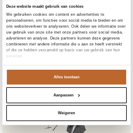
30 dagen bedenktijd
Deze website maakt gebruik van cookies
We gebruiken cookies om content en advertenties te
personaliseren, om functies voor social media te bieden en om
Materiaal en verzorging
ons websiteverkeer te analyseren. Ook delen we informatie over
uw gebruik van onze site met onze partners voor social media,
Fabric
Fabric: 100% cotton
adverteren en analyse. Deze partners kunnen deze gegevens
Materiaal
Maat en pasvorm
Katoen
combineren met andere informatie die u aan ze heeft verstrekt
Reiniging
Hand wash
of die ze hebben verzameld op basis van uw gebruik van hun
Maatadvies
Deze maat valt normaal
services.
Pasvorm
Productdetails
Losvallend
Maat model
36
Merk
Studio Anneloes
Merk-artikelnummer
Verzenden en retour
13991
Alles toestaan
Productnaam
Annyka crochet cardigan
Variantnummer
Bij Orangebag ontvang je gratis verzending vanaf €99. Alle
1700
Variantnaam
ecru
bestellingen worden verzonden met een track & trace-code,
Productnummer
00037986
zodat je jouw pakket altijd kunt volgen. Bestel je voor 21:45
Aanpassen
Shop the look
uur op werkdagen? Dan wordt je pakket vandaag nog
Patroon
Effen, Transparant
verzonden!
Mouwlengte
Lange mouw
Weigeren
Gelegenheid
Festival, Vakantie
Vragen of hulp nodig?
Ilja
Heb je vragen over onze producten of heb je hulp nodig bij
Annyka, katoenen vest
het plaatsen van een bestelling? Onze klantenservice staat