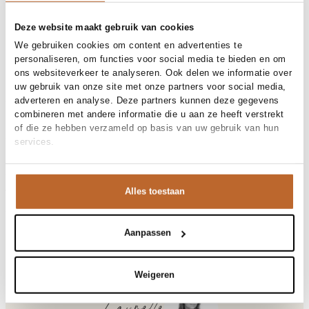
Gratis bezorging vanaf €99
30 dagen bedenktijd
Deze website maakt gebruik van cookies
We gebruiken cookies om content en advertenties te
personaliseren, om functies voor social media te bieden en om
ons websiteverkeer te analyseren. Ook delen we informatie over
Materiaal en verzorging
uw gebruik van onze site met onze partners voor social media,
adverteren en analyse. Deze partners kunnen deze gegevens
Fabric
Fabric: 63% cotton, 37%
combineren met andere informatie die u aan ze heeft verstrekt
Maat en pasvorm
polyester.
of die ze hebben verzameld op basis van uw gebruik van hun
Materiaal
Katoen
services.
Maatadvies
Deze maat valt normaal
Reiniging
30°C machine wash
Pasvorm
Productdetails
Losvallend
Maat model
S
Merk
Bellerose
Alles toestaan
Merk-artikelnummer
Verzenden en retour
BW262940
Productnaam
ANGLET62 K1356U
Variantnummer
Bij Orangebag ontvang je gratis verzending vanaf €99. Alle
00037030
Variantnaam
STRIPE A
bestellingen worden verzonden met een track & trace-code,
Aanpassen
Productnummer
00037030
zodat je jouw pakket altijd kunt volgen. Bestel je voor 21:45
Shop the look
uur op werkdagen? Dan wordt je pakket vandaag nog
Patroon
Strepen
verzonden!
Weigeren
Mouwlengte
Driekwart mouw
Vragen of hulp nodig?
Anglet, katoenmix gestreepte trui