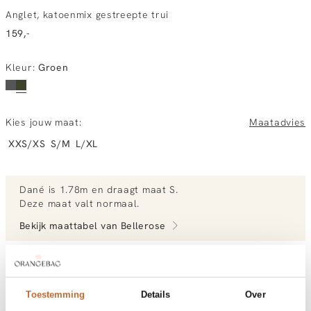
Anglet, katoenmix gestreepte trui
159,-
Kleur
:
Groen
Kies jouw maat:
Maatadvies
XXS/XS
S/M
L/XL
Dané
is 1.78m en
draagt maat S.
Deze maat valt normaal
.
Bekijk maattabel van
Bellerose
Bekijk meer outfits van Dané
Toestemming
Details
Over
Vandaag besteld, dinsdag gratis in huis