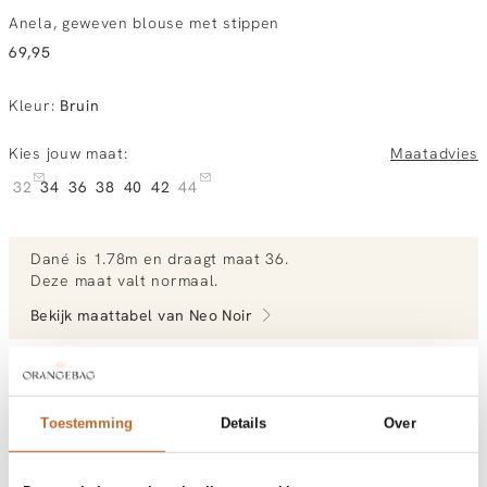
Anela, geweven blouse met stippen
69,95
Kleur
:
Bruin
Kies jouw maat:
Maatadvies
32
34
36
38
40
42
44
Dané
is 1.78m en
draagt maat 36.
Deze maat valt normaal
.
Bekijk maattabel van
Neo Noir
Bekijk meer outfits van Dané
Toestemming
Details
Over
Vandaag besteld, dinsdag in huis
Gratis bezorging vanaf €99