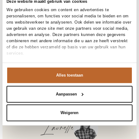
30 dagen bedenktijd
Deze website maakt gebruik van cookies
We gebruiken cookies om content en advertenties te
personaliseren, om functies voor social media te bieden en om
ons websiteverkeer te analyseren. Ook delen we informatie over
Materiaal en verzorging
uw gebruik van onze site met onze partners voor social media,
adverteren en analyse. Deze partners kunnen deze gegevens
Fabric
Fabric: 100% polyester Lining:
combineren met andere informatie die u aan ze heeft verstrekt
Maat en pasvorm
95% polyester, 5% elastane.
of die ze hebben verzameld op basis van uw gebruik van hun
Reiniging
30°C machine wash
services.
Maatadvies
Deze maat valt normaal
Pasvorm
Productdetails
Losvallend
Maat model
36
Merk
Neo Noir
Alles toestaan
Merk-artikelnummer
Verzenden en retour
167821
Productnaam
Anela Dot Blouse
Variantnummer
Bij Orangebag ontvang je gratis verzending vanaf €99. Alle
210
Variantnaam
Brown
bestellingen worden verzonden met een track & trace-code,
Aanpassen
Productnummer
00030812
zodat je jouw pakket altijd kunt volgen. Bestel je voor 21:45
Shop the look
uur op werkdagen? Dan wordt je pakket vandaag nog
Patroon
Stippen
verzonden!
Weigeren
Mouwlengte
Korte mouw
Sluiting
Haaksluiting
Vragen of hulp nodig?
Laurette
Gelegenheid
Festival, Party, Vakantie
Heb je vragen over onze producten of heb je hulp nodig bij
het plaatsen van een bestelling? Onze klantenservice staat
Anela, geweven blouse met stippen