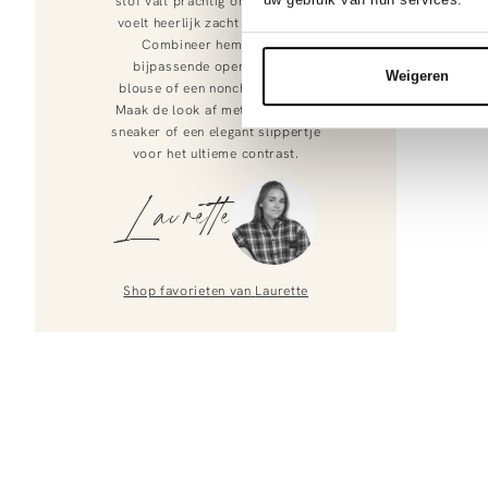
stof valt prachtig om je heen en
voelt heerlijk zacht op de huid.
Combineer hem met de
bijpassende openvallende
Weigeren
blouse of een nonchalante tee.
Maak de look af met een stoere
sneaker of een elegant slippertje
voor het ultieme contrast.
Laurette
Shop favorieten van
Laurette