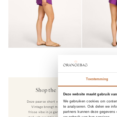
Toestemming
30%
American Vi
Shop the look
Ysoli, modalmix
Deze website maakt gebruik van
115,-
80,50
We gebruiken cookies om content
Deze paarse short van American
te analyseren. Ook delen we inf
Vintage brengt meteen een
partners kunnen deze gegevens c
frisse vibe in je garderobe. De
uw gebruik van hun services.