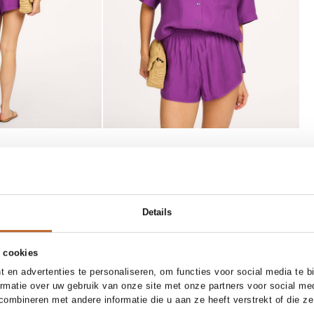
SOLD OUT
S
M
L
one size
Details
ntage
Bow19
In winkelmand
E-mail mij
 blouse
Olive, papieren handtas
 cookies
49,95
 en advertenties te personaliseren, om functies voor social media te 
ormatie over uw gebruik van onze site met onze partners voor social me
ombineren met andere informatie die u aan ze heeft verstrekt of die z