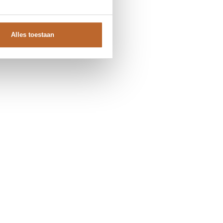
of bel ons op
0851 303631
(ma-vr: 09:00u-17:00u)
.
We helpen je graag verder!
Alles toestaan