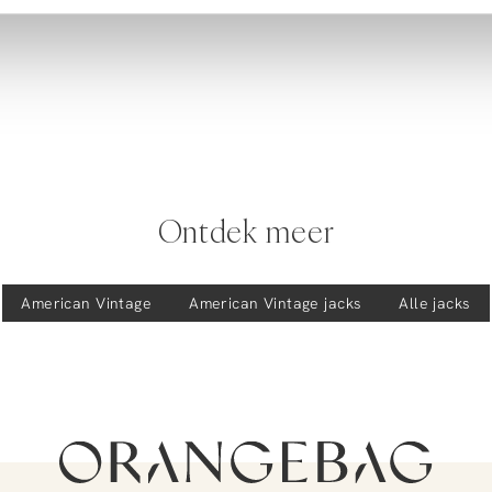
Ontdek meer
American Vintage
American Vintage
jacks
Alle jacks