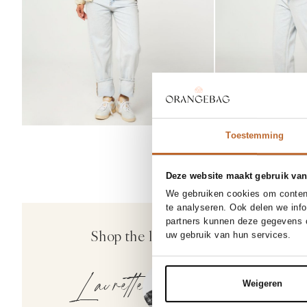
Toestemming
Deze website maakt gebruik van
We gebruiken cookies om content
26/30
27
te analyseren. Ook delen we inf
partners kunnen deze gegevens c
American Vi
Shop the look
uw gebruik van hun services.
Joybird, high wai
115,-
Laurette
Weigeren