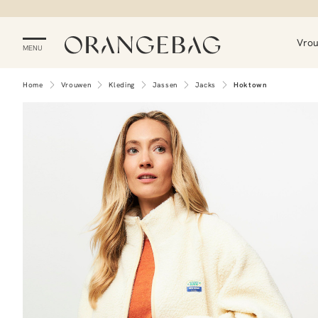
Vro
MENU
Home
Vrouwen
Kleding
Jassen
Jacks
Hoktown