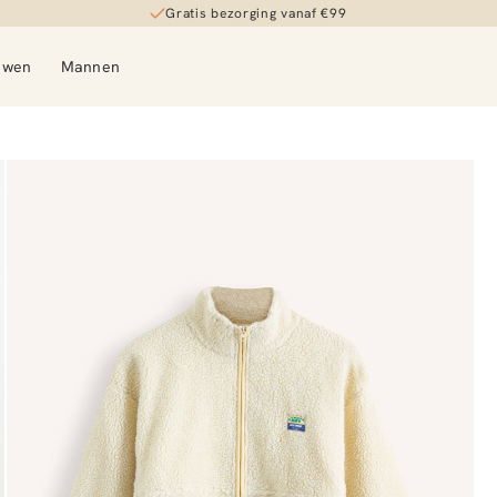
Gratis bezorging vanaf €99
uwen
Mannen