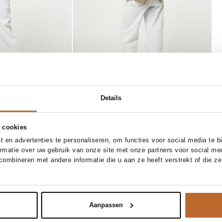
Details
 cookies
 en advertenties te personaliseren, om functies voor social media te 
/30
28/30
29/30
30/30
one size
ormatie over uw gebruik van onze site met onze partners voor social me
ombineren met andere informatie die u aan ze heeft verstrekt of die z
ntage
American Vintage
In winkelmand
In winkelmand
st loose fit non-stretch jeans
Hoktown, geweven teddy crossbody tas
110,-
Aanpassen