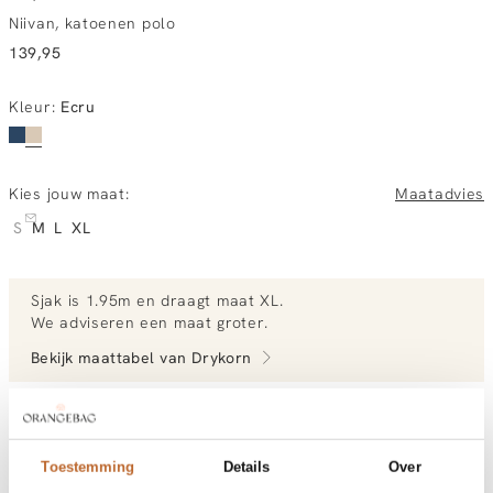
Niivan, katoenen polo
139,95
Kleur
:
Ecru
Kies jouw maat:
Maatadvies
S
M
L
XL
Sjak
is 1.95m en
draagt maat XL.
We adviseren een maat groter
.
Bekijk maattabel van
Drykorn
Bekijk meer outfits van Sjak
Toestemming
Details
Over
Vandaag besteld, dinsdag gratis in huis