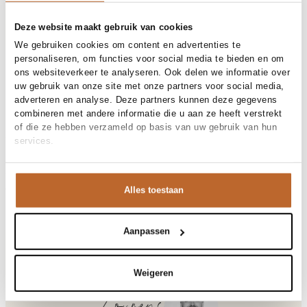
Gratis bezorging vanaf €99
30 dagen bedenktijd
Deze website maakt gebruik van cookies
We gebruiken cookies om content en advertenties te
personaliseren, om functies voor social media te bieden en om
ons websiteverkeer te analyseren. Ook delen we informatie over
Materiaal en verzorging
uw gebruik van onze site met onze partners voor social media,
adverteren en analyse. Deze partners kunnen deze gegevens
Fabric
Fabric: 100% cotton
combineren met andere informatie die u aan ze heeft verstrekt
Materiaal
Maat en pasvorm
Katoen
of die ze hebben verzameld op basis van uw gebruik van hun
Reiniging
Hand wash
services.
Maatadvies
We adviseren een maat groter
Pasvorm
Productdetails
Losvallend
Maat model
XL
Merk
Drykorn
Alles toestaan
Merk-artikelnummer
Verzenden en retour
NIIVAN
Productnaam
48976
Variantnummer
Bij Orangebag ontvang je gratis verzending vanaf €99. Alle
1911
Variantnaam
ecru
bestellingen worden verzonden met een track & trace-code,
Aanpassen
Productnummer
00037640
zodat je jouw pakket altijd kunt volgen. Bestel je voor 21:45
Shop the look
uur op werkdagen? Dan wordt je pakket vandaag nog
Patroon
Effen
verzonden!
Weigeren
Mouwlengte
Korte mouw
Sluiting
Ritsluiting
Vragen of hulp nodig?
Gelegenheid
Vakantie