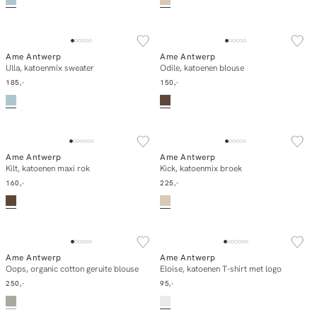
NEW IN
Ame Antwerp
Ame Antwerp
In winkelmand
In winkelmand
Ulla, katoenmix sweater
Odile, katoenen blouse
185,-
150,-
NEW IN
NEW IN
Ame Antwerp
Ame Antwerp
In winkelmand
In winkelmand
Kilt, katoenen maxi rok
Kick, katoenmix broek
160,-
225,-
SOLD OUT
Ame Antwerp
Ame Antwerp
E-mail mij
In winkelmand
Oops, organic cotton geruite blouse
Eloise, katoenen T-shirt met logo
250,-
95,-