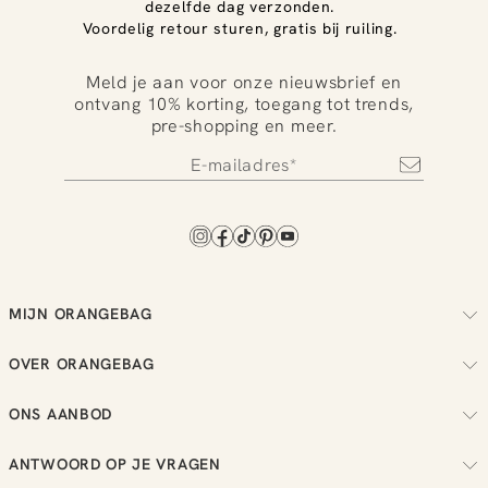
dezelfde dag verzonden.
Voordelig retour sturen, gratis bij ruiling.
Meld je aan voor onze nieuwsbrief en
ontvang 10% korting, toegang tot trends,
pre-shopping en meer.
MIJN ORANGEBAG
Volg je bestelling
OVER ORANGEBAG
Regel je retouren
Over ons
Check je loyalty saldo
ONS AANBOD
Duurzaamheid
Bekijk je wensenlijst
Dames
Reviews
ANTWOORD OP JE VRAGEN
Heren
Vacatures