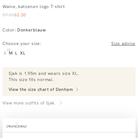
Waine, katoenen logo T-shirt
89.00
62.30
Color
:
Donkerblauw
Choose your size:
Size advice
S
M
L
XL
Sjak
is 1.95m and
wears size XL.
This size fits normal
.
View the size chart of
Denham
View more outfits of Sjak.
Order by, tuesday delivered tomorrow
Free shipping over €99