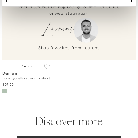
frisse, speelse contrast. Sneakers erbij en je bent klaar
voor alles wat de dag brengt. Simpel, effectief,
0851 303631 (Mon–Fri: 09:00–17:00). We’re happy to help!
onweerstaanbaar.
Lourens
Shop favorites from
Lourens
Denham
Add to cart
Luca, lyocell/katoenmix short
109.00
Discover more