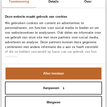
30-day returns
Toestemming
Details
Over
Deze website maakt gebruik van cookies
Materials and care
We gebruiken cookies om content en advertenties te
personaliseren, om functies voor social media te bieden en om
Material
Katoen
ons websiteverkeer te analyseren. Ook delen we informatie over
Cleaning
Size and fit
Hand wash
uw gebruik van onze site met onze partners voor social media,
Size advice
This size fits normal
adverteren en analyse. Deze partners kunnen deze gegevens
Fit
Product details
Losvallend
combineren met andere informatie die u aan ze heeft verstrekt
Size model
XL
of die ze hebben verzameld op basis van uw gebruik van hun
Brand
Denham
services.
Product number brand
Shipping and Returns
01-26-04-52-013
Product name
WAINE GRPAHIC TEE LWJ
Variantnummer
At Orangebag, you get free delivery on orders over €99. All
52
Variant name
NAVY BLAZER
orders are sent with a track & trace code, so you can always
Alles toestaan
Product number
00035964
track your parcel. If you place your order before 9.45 pm on
Shop the look
weekdays, your parcel will be dispatched today!
Pattern
Effen, Logo, Print
Sleeve length
Korte mouw
Aanpassen
Questions or need help?
Deze navy tee van Denham is je nieuwe essentieel.
Occasion
Vakantie
Do you have any questions about our products or need help
Subtiel logo, pure comfort en een pasvorm die gewoon
placing an order? Our customer service team is here to help!
Waine, katoenen logo T-shirt
klopt. Combineer hem half in je lime shorts voor een
Weigeren
Contact us at
info@orangebag.com
or call us on