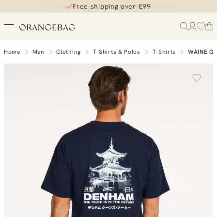
Order by 21:45, delivered tomorrow
Free shipping over €99
Home
Men
Clothing
T-Shirts & Polos
T-Shirts
WAINE GR