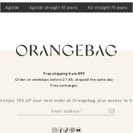
Agolde
Agolde
straight fit jeans
All straight fit jeans
Free shipping from €99
Order on weekdays before 21:45, shipped the same day
Free exchanges
d enjoy 10% off your next order at Orangebag, plus access to t