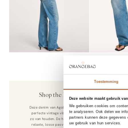
Toestemming
Agolde
Shop the look
Adine, rayonmix
Deze website maakt gebruik van
99.00
We gebruiken cookies om content
Deze denim van Agolde heeft die
te analyseren. Ook delen we inf
perfecte vintage vibe waar we
partners kunnen deze gegevens c
zo van houden. De high waist en
uw gebruik van hun services.
relaxte, losse pasvorm maken