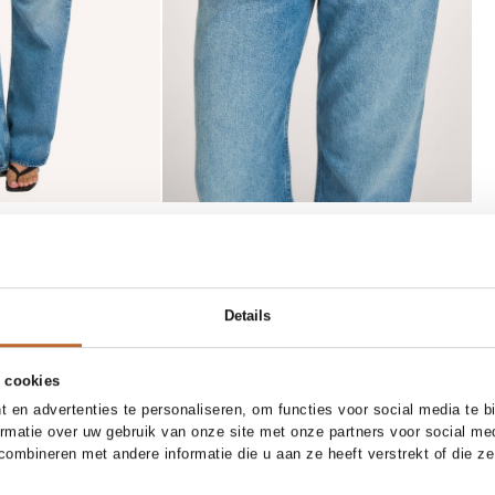
SOLD OUT
XS
S
M
L
XL
37
38
39
40
41
Details
Toral
Add to cart
Notify me
 T-shirt
Rocio, lederen muiltjes
 cookies
160.00
 en advertenties te personaliseren, om functies voor social media te 
ormatie over uw gebruik van onze site met onze partners voor social me
ombineren met andere informatie die u aan ze heeft verstrekt of die z