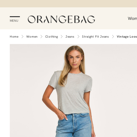
Wo
MENU
Home
Women
Clothing
Jeans
Straight Fit Jeans
Vintage Loo