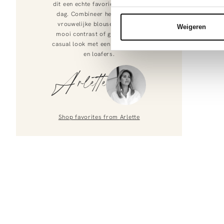
dit een echte favoriet voor elke
dag. Combineer hem met een
vrouwelijke blouse voor een
Weigeren
mooi contrast of ga voor een
casual look met een simpele tee
en loafers.
Arlette
Shop favorites from
Arlette