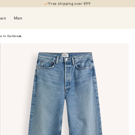
Free shipping over €99
men
Men
se In Outbreak