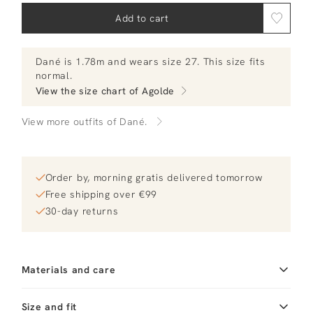
Add to cart
Dané
is 1.78m and
wears size 27.
This size fits
normal
.
View the size chart of
Agolde
View more outfits of Dané.
Order by, morning gratis delivered tomorrow
Free shipping over €99
30-day returns
Materials and care
Fabric
Fabric: 67% regenerative
Size and fit
cotton, 22% lyocell, 11%