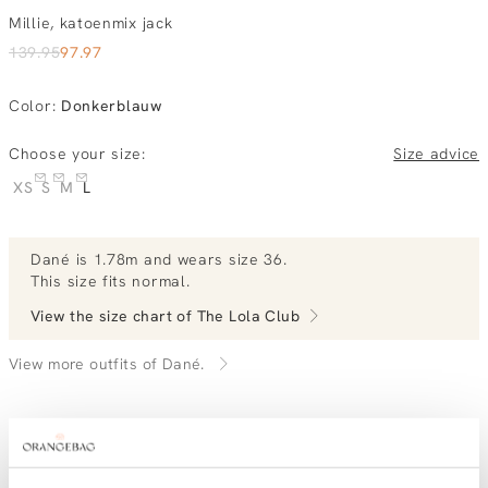
Millie, katoenmix jack
139.95
97.97
Color
:
Donkerblauw
Choose your size:
Size advice
XS
S
M
L
Dané
is 1.78m and
wears size 36.
This size fits normal
.
View the size chart of
The Lola Club
View more outfits of Dané.
Order by, tuesday delivered tomorrow
Free shipping over €99