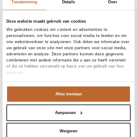
30-day returns
Toestemming
Details
Over
Deze website maakt gebruik van cookies
Materials and care
We gebruiken cookies om content en advertenties te
personaliseren, om functies voor social media te bieden en om
Fabric
Fabric: 77% cotton, 15%
ons websiteverkeer te analyseren. Ook delen we informatie over
Size and fit
polyester, 8% elastane.
Material
Katoen
uw gebruik van onze site met onze partners voor social media,
Size advice
This size fits normal
Cleaning
30°C machine wash
adverteren en analyse. Deze partners kunnen deze gegevens
Size model
Product details
36
combineren met andere informatie die u aan ze heeft verstrekt
of die ze hebben verzameld op basis van uw gebruik van hun
Brand
The Lola Club
services.
Product number brand
Shipping and Returns
Millie-002
Product name
Millie Zip Through
Variantnummer
At Orangebag, you get free delivery on orders over €99. All
00031447
Variant name
Navy
orders are sent with a track & trace code, so you can always
Alles toestaan
Product number
00031447
track your parcel. If you place your order before 9.45 pm on
Shop the look
weekdays, your parcel will be dispatched today!
Pattern
Effen
Sleeve length
Lange mouw
Aanpassen
Questions or need help?
Dit sportieve navy jasje valt precies op de taille,
Do you have any questions about our products or need help
Millie, katoenmix jack
waardoor de geruite mini-rok alle ruimte krijgt. Wij
placing an order? Our customer service team is here to help!
houden van dit spel tussen preppy en sportief. Door het
Weigeren
Contact us at
info@orangebag.com
or call us on