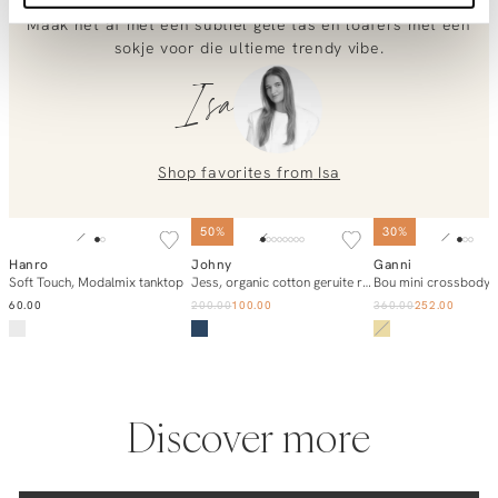
witte shirtje heel clean te houden, blijft de outfit fris.
Maak het af met een subtiel gele tas en loafers met een
0851 303631 (Mon–Fri: 09:00–17:00). We’re happy to help!
sokje voor die ultieme trendy vibe.
Isa
Shop favorites from
Isa
SOLD OUT
50%
30%
Hanro
Johny
Ganni
Add to cart
Add to cart
Notify m
Soft Touch, Modalmix tanktop
Jess, organic cotton geruite rok
Bou mini crossbody 
60.00
200.00
100.00
360.00
252.00
Discover more