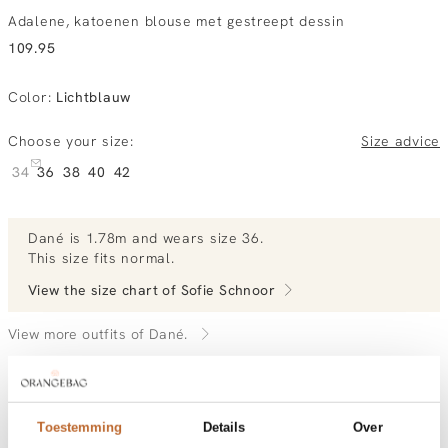
Adalene, katoenen blouse met gestreept dessin
109.95
Color
:
Lichtblauw
Choose your size:
Size advice
34
36
38
40
42
Dané
is 1.78m and
wears size 36.
This size fits normal
.
View the size chart of
Sofie Schnoor
View more outfits of Dané.
Order by, morning gratis delivered tomorrow
Toestemming
Details
Over
Free shipping over €99