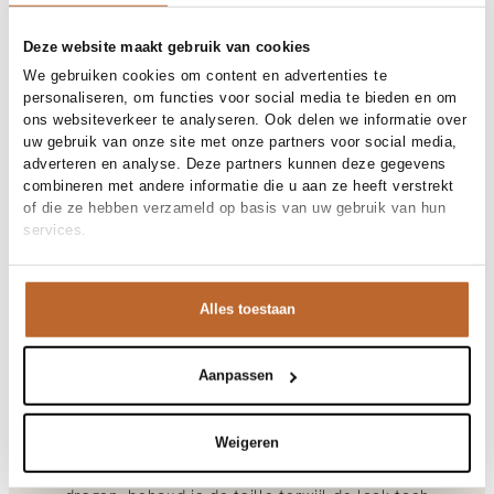
30-day returns
Deze website maakt gebruik van cookies
We gebruiken cookies om content en advertenties te
Materials and care
personaliseren, om functies voor social media te bieden en om
ons websiteverkeer te analyseren. Ook delen we informatie over
Fabric
Fabric: 100% cotton
uw gebruik van onze site met onze partners voor social media,
Material
Size and fit
Katoen
adverteren en analyse. Deze partners kunnen deze gegevens
Cleaning
30°C machine wash
combineren met andere informatie die u aan ze heeft verstrekt
Size advice
This size fits normal
of die ze hebben verzameld op basis van uw gebruik van hun
Fit
Product details
Losvallend
Size model
36
services.
Brand
Sofie Schnoor
Product number brand
Shipping and Returns
SNOS417
Product name
ADALENESW SHIRT
Variantnummer
At Orangebag, you get free delivery on orders over €99. All
5094
Alles toestaan
Variant name
Light Blue striped
orders are sent with a track & trace code, so you can always
Product number
00020703
track your parcel. If you place your order before 9.45 pm on
Shop the look
weekdays, your parcel will be dispatched today!
Aanpassen
Closure
Knoopsluiting
Questions or need help?
Adalene, katoenen blouse met gestreept dessin
Deze frisblauwe gestreepte blouse is een absolute
Do you have any questions about our products or need help
Weigeren
essential die we hier combineren met een zandkleurige
placing an order? Our customer service team is here to help!
wide-leg denim. Door de blouse half in je broek te
Contact us at
info@orangebag.com
or call us on