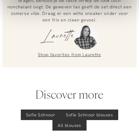
dragen, behoud je de taille terwijl de look toch
nonchalant oogt. De geweven tas geeft de set direct een
0851 303631 (Mon–Fri: 09:00–17:00). We’re happy to help!
zomerse vibe. Draag er een witte sneaker onder voor
een fris en clean gevoel.
Laurette
Shop favorites from
Laurette
Discover more
Sofie Schnoor
Sofie Schnoor
blouses
All blouses