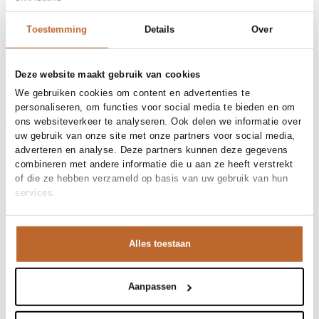
Free shipping over €99
30-day returns
Toestemming
Details
Over
Deze website maakt gebruik van cookies
Materials and care
We gebruiken cookies om content en advertenties te
personaliseren, om functies voor social media te bieden en om
Fabric
Fabric: 100% linen
ons websiteverkeer te analyseren. Ook delen we informatie over
Material
Size and fit
Linnen
Cleaning
30°C machine wash
uw gebruik van onze site met onze partners voor social media,
Size advice
This size fits normal
adverteren en analyse. Deze partners kunnen deze gegevens
Fit
Product details
Aansluitend
combineren met andere informatie die u aan ze heeft verstrekt
Size model
34/34
of die ze hebben verzameld op basis van uw gebruik van hun
Brand
NN.07
services.
Product number brand
Shipping and Returns
2541454160
Product name
Aden 1454
Variantnummer
At Orangebag, you get free delivery on orders over €99. All
578
Variant name
Dusky Port
orders are sent with a track & trace code, so you can always
Alles toestaan
Product number
00006851
track your parcel. If you place your order before 9.45 pm on
Shop the look
weekdays, your parcel will be dispatched today!
Pattern
Effen
Closure
Knoopsluiting, Ritsluiting
Aanpassen
Questions or need help?
Deze linnen broek van NN.07 is de perfecte basis voor
Pockets
Paspelzakken, Steekzakken
Do you have any questions about our products or need help
Occasion
Bruiloft, Vakantie
warme dagen. De pasvorm valt prachtig langs het been