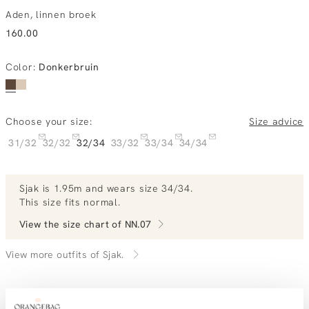
Aden, linnen broek
160.00
Color
:
Donkerbruin
Choose your size:
Size advice
31/32
32/32
32/34
33/32
33/34
34/34
Sjak
is 1.95m and
wears size 34/34.
This size fits normal
.
View the size chart of
NN.07
View more outfits of Sjak.
Order by, tuesday gratis delivered tomorrow