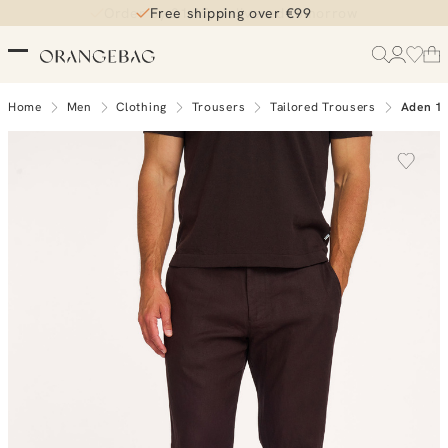
Order by 21:45, delivered tomorrow
Free shipping over €99
Home
Men
Clothing
Trousers
Tailored Trousers
Aden 1