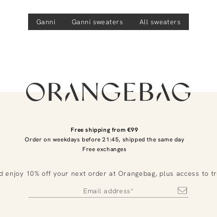
Ganni
Ganni
sweaters
All sweaters
Free shipping from €99
Order on weekdays before 21:45, shipped the same day
Free exchanges
d enjoy 10% off your next order at Orangebag, plus access to t