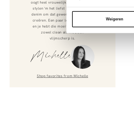
oogt heel vrouwelijk en verfijnd. Wij
stylen 'm het liefst met een stoere
denim om dat gewenste contrast te
Weigeren
creëren. Een paar loafers eronder
en je hebt die moeiteloze look die
zowel clean als modisch
vlijmscherp is.
Michelle
Shop favorites from
Michelle