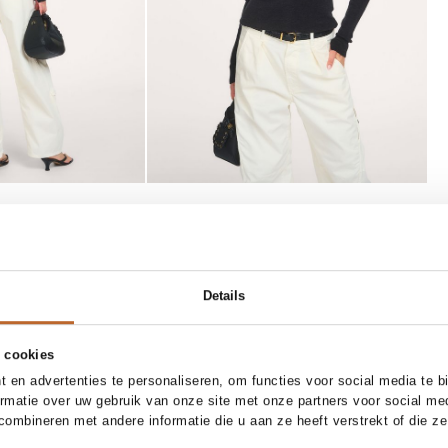
SOLD OUT
5
26
27
28
29
30
37
38
39
40
41
Details
 of Humanity
Toral
Add to cart
Notify me
anic cotton mix cargo broek
Rocio, lederen muiltjes
 cookies
160.00
 en advertenties te personaliseren, om functies voor social media te 
ormatie over uw gebruik van onze site met onze partners voor social me
ombineren met andere informatie die u aan ze heeft verstrekt of die z