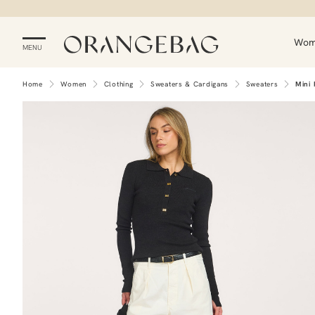
Wo
MENU
Home
Women
Clothing
Sweaters & Cardigans
Sweaters
Mini 