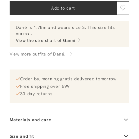
Add to cart
Dané
is 1.78m and
wears size S.
This size fits
normal
.
View the size chart of
Ganni
View more outfits of Dané.
Order by, morning gratis delivered tomorrow
Free shipping over €99
30-day returns
Materials and care
Fabric
Fabric:
Material
Size and fit
Wol