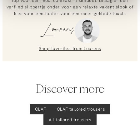
top voor een mooi contrast in silhouet. Draag er een
verfijnd slippertje onder voor een relaxte vakantielook of
0851 303631 (Mon–Fri: 09:00–17:00). We’re happy to help!
Linnen/katoenmix broek
kies voor een loafer voor een meer geklede touch.
Lourens
Shop favorites from
Lourens
Discover more
OLAF
OLAF
tailored trousers
All tailored trousers