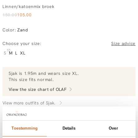
Linnen/katoenmix broek
150.00
105.00
Color
:
Zand
Choose your size:
Size advice
S
M
L
XL
Sjak
is 1.95m and
wears size XL.
This size fits normal
.
View the size chart of
OLAF
View more outfits of Sjak.
Order by, tuesday gratis delivered tomorrow
Toestemming
Details
Over
Free shipping over €99