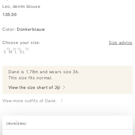
Leo, denim blouse
135.00
Color
:
Donkerblauw
Choose your size:
Size advice
S
M
L
XL
Dané
is 1.78m and
wears size 36.
This size fits normal
.
View the size chart of
Jiji
View more outfits of Dané.
Order by, tuesday gratis delivered tomorrow
Free shipping over €99