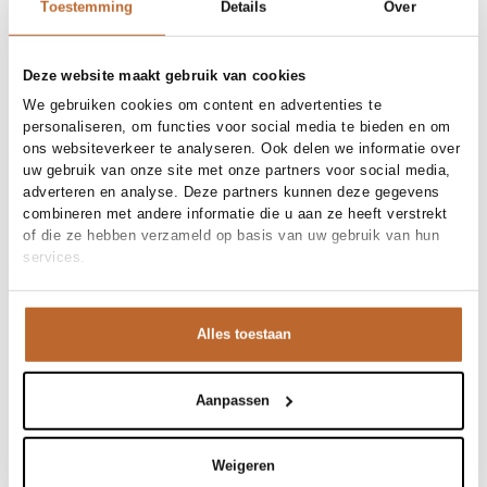
30-day returns
Toestemming
Details
Over
Deze website maakt gebruik van cookies
Materials and care
We gebruiken cookies om content en advertenties te
personaliseren, om functies voor social media te bieden en om
Material
Denim, Katoen
ons websiteverkeer te analyseren. Ook delen we informatie over
Cleaning
Size and fit
30°C machine wash
uw gebruik van onze site met onze partners voor social media,
Size advice
This size fits normal
adverteren en analyse. Deze partners kunnen deze gegevens
Fit
Product details
Oversized
combineren met andere informatie die u aan ze heeft verstrekt
Size model
36
of die ze hebben verzameld op basis van uw gebruik van hun
Brand
Jiji
services.
Product number brand
Shipping and Returns
JJ26C009
Product name
LEO
Variantnummer
At Orangebag, you get free delivery on orders over €99. All
00036218
Variant name
BLEU JEAN
orders are sent with a track & trace code, so you can always
Alles toestaan
Product number
00036218
track your parcel. If you place your order before 9.45 pm on
Shop the look
weekdays, your parcel will be dispatched today!
Pattern
Gemeleerd, Logo
Type
Overshirts
Aanpassen
Questions or need help?
Deze denim blouse van Jiji is de ultieme combinatie van
Sleeve length
Lange mouw
Do you have any questions about our products or need help
Closure
Drukknoopsluiting,
relaxed en chic. Het rijke denim valt prachtig en de
placing an order? Our customer service team is here to help!
Knoopsluiting
subtiele details op de borstzak geven net dat beetje
Weigeren
Contact us at
info@orangebag.com
or call us on
Pockets
Opgestikte zakken