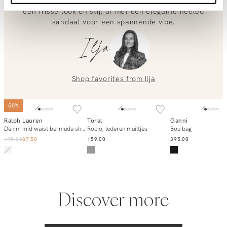
extra. Draag hem nonchalant half in je witte short voor
Occasion
Festival
een frisse look en stijl af met een elegante heeled
0851 303631 (Mon–Fri: 09:00–17:00). We’re happy to help!
sandaal voor een spannende vibe.
Leo, denim blouse
Ilja
Shop favorites from
Ilja
SOLD OUT
SOLD OUT
50%
Ralph Lauren
Toral
Ganni
Notify me
Notify me
Add to ca
Denim mid waist bermuda short
Rocio, lederen muiltjes
Bou bag
175.00
87.50
159.00
395.00
Discover more