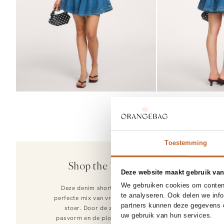
80 CM
Toestemming
Méa Méa
Shop the look
Pythia, lederen 
Deze website maakt gebruik van
169.00
We gebruiken cookies om content
Deze denim shorts zijn de
te analyseren. Ook delen we inf
perfecte mix van vrouwelijk en
partners kunnen deze gegevens c
stoer. Door de zwierige
uw gebruik van hun services.
pasvorm en de plooien bij de