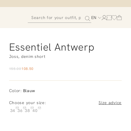
EN
Essentiel Antwerp
Joss, denim short
155.00
108.50
Color
:
Blauw
Choose your size:
Size advice
34
36
38
40