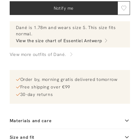
Notify me
Dané
is 1.78m and
wears size S.
This size fits
normal
.
View the size chart of
Essentiel Antwerp
View more outfits of Dané.
Order by, morning gratis delivered tomorrow
Free shipping over €99
30-day returns
Materials and care
Fabric
Fabric:
Material
Size and fit
Katoen, Lyocell