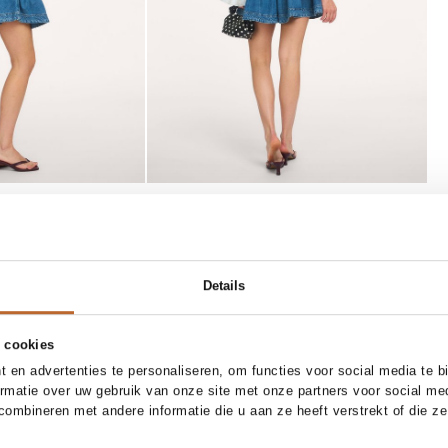
SOLD OUT
85 CM
90 CM
95 CM
34
36
38
40
Details
30%
Essentiel Antwerp
Add to cart
Notify me
riem
Jofie, katoenen off shoulder top
 cookies
145.00
101.50
 en advertenties te personaliseren, om functies voor social media te 
ormatie over uw gebruik van onze site met onze partners voor social me
ombineren met andere informatie die u aan ze heeft verstrekt of die z