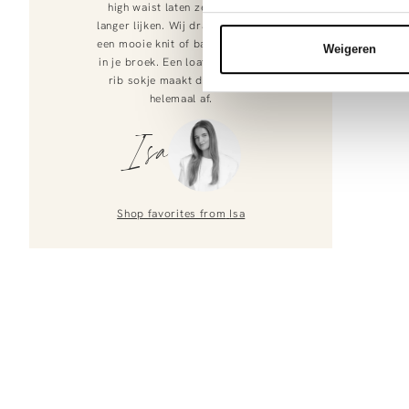
high waist laten ze je benen
langer lijken. Wij dragen ze met
een mooie knit of basic tee half
Weigeren
in je broek. Een loafer met een
rib sokje maakt deze outfit
helemaal af.
Isa
Shop favorites from
Isa