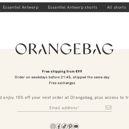
Essentiel Antwerp
Essentiel Antwerp
shorts
All shorts
Free shipping from €99
Order on weekdays before 21:45, shipped the same day
Free exchanges
d enjoy 10% off your next order at Orangebag, plus access to t