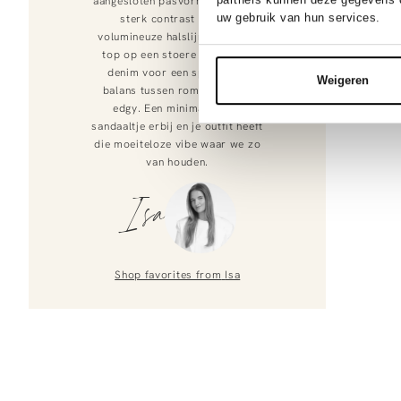
aangesloten pasvorm vormt een
uw gebruik van hun services.
sterk contrast met de
volumineuze halslijn. Draag de
top op een stoere high waist
denim voor een spannende
Weigeren
balans tussen romantisch en
edgy. Een minimalistisch
sandaaltje erbij en je outfit heeft
die moeiteloze vibe waar we zo
van houden.
Isa
Shop favorites from
Isa