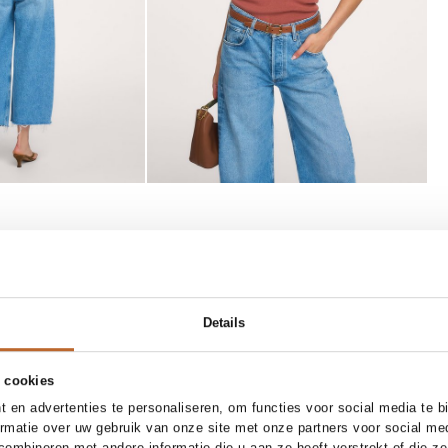
one size
25
26
27
28
29
30
Details
Agolde
Add to cart
Add to cart
g, lederen handtas
Low curve loose fit cropped non-stretch jeans
339.00
 cookies
 en advertenties te personaliseren, om functies voor social media te 
ormatie over uw gebruik van onze site met onze partners voor social me
ombineren met andere informatie die u aan ze heeft verstrekt of die z