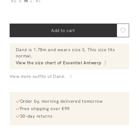
XS
S
M
L
XL
Add to cart
Dané
is 1.78m and
wears size S.
This size fits
normal
.
View the size chart of
Essentiel Antwerp
View more outfits of Dané.
Order by, morning delivered tomorrow
Free shipping over €99
30-day returns