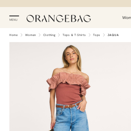
Wo
MENU
Home
Women
Clothing
Tops & T-Shirts
Tops
JAQUA