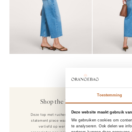
Toestemming
Elleme
Shop the look
Small Boomeran
485.00
Deze website maakt gebruik van
Deze top met ruches is een echt
We gebruiken cookies om content
statement piece waar wij direct
te analyseren. Ook delen we inf
verliefd op werden. De
partners kunnen deze gegevens c