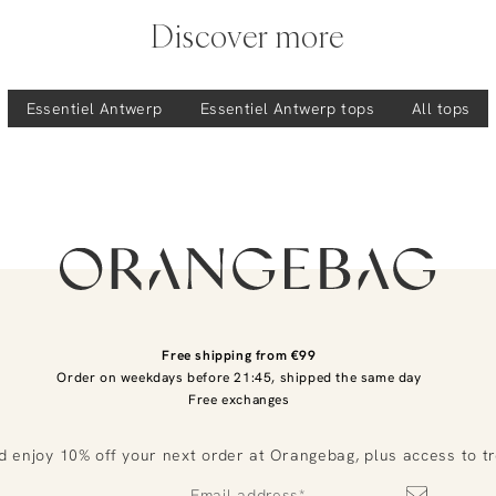
Discover more
Essentiel Antwerp
Essentiel Antwerp
tops
All tops
Free shipping from €99
Order on weekdays before 21:45, shipped the same day
Free exchanges
d enjoy 10% off your next order at Orangebag, plus access to t