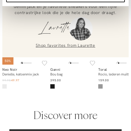
een romantische vibe. Combineer hem met een stoer
denim jack en je favoriete sneakers voor een fijne
0851 303631 (Mon–Fri: 09:00–17:00). We’re happy to help!
contrastrijke look die je de hele dag door draagt.
Laurette
Shop favorites from
Laurette
SOLD OUT
50%
Neo Noir
Ganni
Toral
Add to cart
Add to cart
Notify m
Denielle, katoenmix jack
Bou bag
Rocio, lederen muiltj
99.95
49.97
395.00
159.00
Discover more