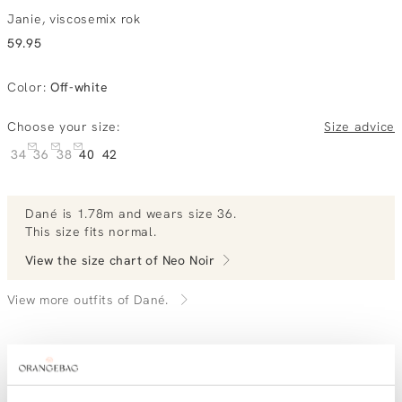
Janie, viscosemix rok
59.95
Color
:
Off-white
Choose your size:
Size advice
34
36
38
40
42
Dané
is 1.78m and
wears size 36.
This size fits normal
.
View the size chart of
Neo Noir
View more outfits of Dané.
Order by, tuesday delivered tomorrow
Free shipping over €99