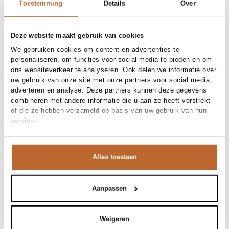
30-day returns
Toestemming
Details
Over
Deze website maakt gebruik van cookies
Materials and care
We gebruiken cookies om content en advertenties te
personaliseren, om functies voor social media te bieden en om
Fabric
100% Cotton
ons websiteverkeer te analyseren. Ook delen we informatie over
Material
Size and fit
Viscose
Cleaning
30°C machine wash
uw gebruik van onze site met onze partners voor social media,
Size advice
This size fits normal
adverteren en analyse. Deze partners kunnen deze gegevens
Fit
Product details
Losvallend
combineren met andere informatie die u aan ze heeft verstrekt
Waist height
High waist
of die ze hebben verzameld op basis van uw gebruik van hun
Brand
Neo Noir
Size model
36
services.
Product number brand
Shipping and Returns
168986
Product name
Janie Mini Dot Skirt
Variantnummer
At Orangebag, you get free delivery on orders over €99. All
121
Variant name
Off White
orders are sent with a track & trace code, so you can always
Alles toestaan
Product number
00033284
track your parcel. If you place your order before 9.45 pm on
Shop the look
weekdays, your parcel will be dispatched today!
Pattern
Stippen
Lining
Niet gevoerd
Aanpassen
Questions or need help?
Deze zwierige mini-rok van Neo Noir is een echte
Occasion
Festival, Vakantie
Do you have any questions about our products or need help
zomerfavoriet. De gesmokte taille zorgt voor een
placing an order? Our customer service team is here to help!
Janie, viscosemix rok
prachtige pasvorm en de speelse laagjes geven het item
Weigeren
Contact us at
info@orangebag.com
or call us on