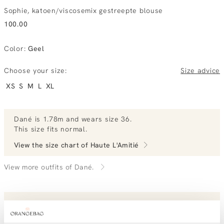
Sophie, katoen/viscosemix gestreepte blouse
100.00
Color
:
Geel
Choose your size:
Size advice
XS
S
M
L
XL
Dané
is 1.78m and
wears size 36.
This size fits normal
.
View the size chart of
Haute L'Amitié
View more outfits of Dané.
Order by, morning gratis delivered tomorrow
Free shipping over €99