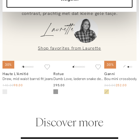
waist denim voor een mooie taille en een soepel vallende
achterkant. De zwarte leren riem zorgt voor een scherp
0851 303631 (Mon–Fri: 09:00–17:00). We’re happy to help!
contrast, prachtig met dat kleine gele tasje.
Laurette
Shop favorites from
Laurette
SOLD OUT
SOLD OUT
30%
30%
Haute L'Amitié
Rotue
Ganni
Add to cart
Notify me
Notify m
Drew, mid waist barrel fit jeans
Dumb Love, lederen snake dessin slingbacks
Bou mini crossbody 
140.00
98.00
295.00
360.00
252.00
Discover more