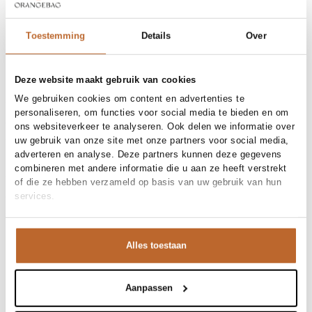
Free shipping over €99
30-day returns
Toestemming
Details
Over
Deze website maakt gebruik van cookies
Materials and care
We gebruiken cookies om content en advertenties te
Fabric
Fabric: 100% polyester
personaliseren, om functies voor social media te bieden en om
Cleaning
Size and fit
30°C machine wash
ons websiteverkeer te analyseren. Ook delen we informatie over
uw gebruik van onze site met onze partners voor social media,
Size advice
This size fits normal
adverteren en analyse. Deze partners kunnen deze gegevens
Fit
Product details
Aansluitend
combineren met andere informatie die u aan ze heeft verstrekt
Waist height
High waist
Brand
Haute L'Amitié
of die ze hebben verzameld op basis van uw gebruik van hun
Size model
36
Product number brand
Shipping and Returns
HL10602
services.
Product name
Limone Pencil Skirt
Variantnummer
At Orangebag, you get free delivery on orders over €99. All
00030537
Variant name
Mocca
orders are sent with a track & trace code, so you can always
Product number
00030537
Alles toestaan
track your parcel. If you place your order before 9.45 pm on
Shop the look
weekdays, your parcel will be dispatched today!
Pattern
Effen
Lining
Geheel gevoerd
Questions or need help?
Aanpassen
Deze kokerrok van Haute L'Amitié is een echte
Occasion
Party
Do you have any questions about our products or need help
eyecatcher door de bijzondere textuur. De aansluitende