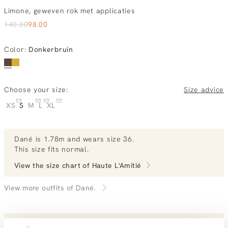
Limone, geweven rok met applicaties
140.00
98.00
Color
:
Donkerbruin
Choose your size:
Size advice
XS
S
M
L
XL
Dané
is 1.78m and
wears size 36.
This size fits normal
.
View the size chart of
Haute L'Amitié
View more outfits of Dané.
Order by, morning delivered tomorrow