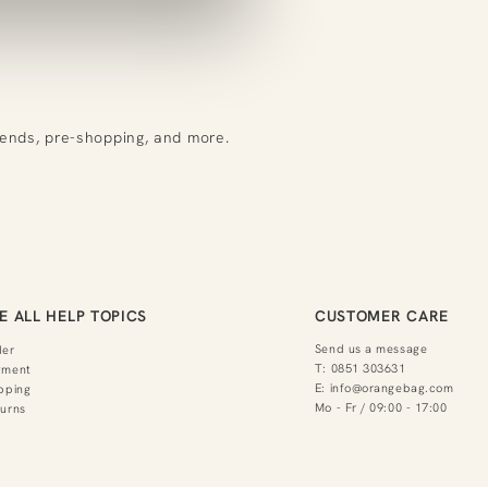
rends, pre-shopping, and more.
E ALL HELP TOPICS
CUSTOMER CARE
Send us a message
der
T:
0851 303631
yment
E:
info@orangebag.com
pping
Mo - Fr / 09:00 - 17:00
urns