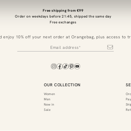
Free shipping from €99
Order on weekdays before 21:45, shipped the same day
Free exchanges
d enjoy 10% off your next order at Orangebag, plus access to t
OUR COLLECTION
SE
Women
Or
Men
Pa
New in
Shi
Sale
Ret