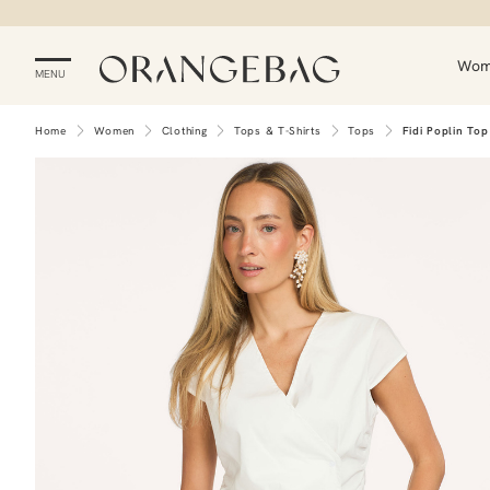
Wo
MENU
Home
Women
Clothing
Tops & T-Shirts
Tops
Fidi Poplin Top