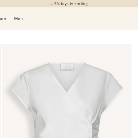
5% loyalty korting
men
Men