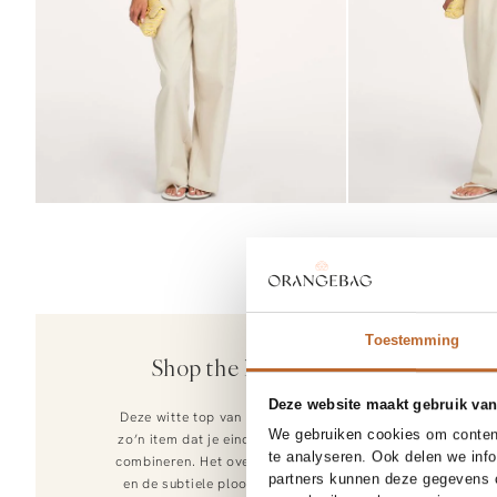
3
Toestemming
Neo Noir
Shop the look
Essiall, linnenm
69.95
Deze website maakt gebruik van
Deze witte top van Neo Noir is
We gebruiken cookies om content
zo’n item dat je eindeloos blijft
te analyseren. Ook delen we inf
combineren. Het overslag-effect
partners kunnen deze gegevens c
en de subtiele plooitjes bij de