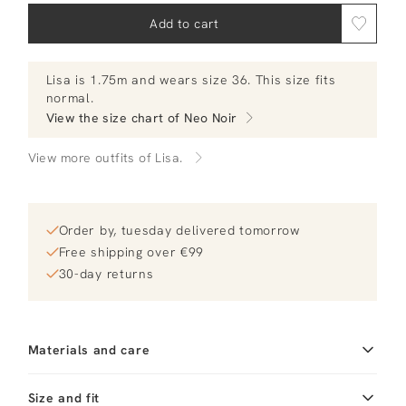
Add to cart
Lisa
is 1.75m and
wears size 36.
This size fits
normal
.
View the size chart of
Neo Noir
View more outfits of Lisa.
Order by, tuesday delivered tomorrow
Free shipping over €99
30-day returns
Materials and care
Fabric
Fabric: 65% Cotton / 32%
Size and fit
Nylon / 3% Elastan