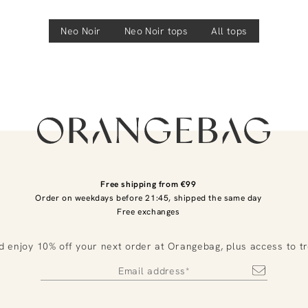
Neo Noir
Neo Noir
tops
All tops
Free shipping from €99
Order on weekdays before 21:45, shipped the same day
Free exchanges
d enjoy 10% off your next order at Orangebag, plus access to t