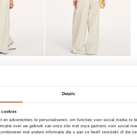
SOLD OUT
4
36
38
40
42
38
39
40
41
42
30%
Details
Tkees
Add to cart
Notify me
ix broek
Tubular Lily, lederen slippers
100.00
70.00
 cookies
 en advertenties te personaliseren, om functies voor social media te 
ormatie over uw gebruik van onze site met onze partners voor social me
ombineren met andere informatie die u aan ze heeft verstrekt of die z