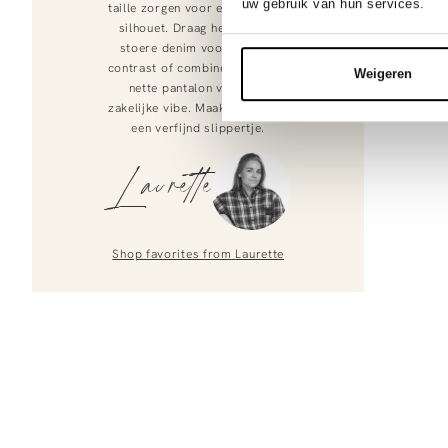
uw gebruik van hun services.
taille zorgen voor een prachtig
silhouet. Draag hem op een
stoere denim voor een fris
contrast of combineer met een
Weigeren
nette pantalon voor een
zakelijke vibe. Maak het af met
een verfijnd slippertje.
Laurette
Shop favorites from
Laurette