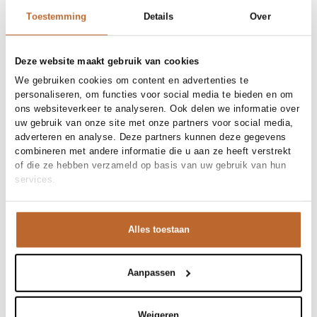
30-day returns
Toestemming
Details
Over
Materials and care
Deze website maakt gebruik van cookies
We gebruiken cookies om content en advertenties te
Fabric
Fabric:
personaliseren, om functies voor social media te bieden en om
Cleaning
Size and fit
Do not wash
ons websiteverkeer te analyseren. Ook delen we informatie over
Size advice
This size fits normal
uw gebruik van onze site met onze partners voor social media,
Size model
Product details
36
adverteren en analyse. Deze partners kunnen deze gegevens
combineren met andere informatie die u aan ze heeft verstrekt
Brand
Self Portrait
of die ze hebben verzameld op basis van uw gebruik van hun
Product number brand
Shipping and Returns
PF26-022S
services.
Product name
EMBROIDERED MINI DRESS
Variantnummer
At Orangebag, you get free delivery on orders over €99. All
00036434
Variant name
PINK
orders are sent with a track & trace code, so you can always
Product number
00036434
track your parcel. If you place your order before 9.45 pm on
Alles toestaan
Shop the look
weekdays, your parcel will be dispatched today!
Pattern
Effen, Geborduurd, Kant
Sleeve length
Korte mouw
Questions or need help?
Wat een plaatje is dit ontwerp van Self Portrait. Deze
Aanpassen
Closure
Knoopsluiting
Do you have any questions about our products or need help
Lining
Geheel gevoerd
roze jurk valt prachtig om je lichaam en de verfijnde
placing an order? Our customer service team is here to help!
Occasion
Party
details geven een rijke uitstraling. De ceintuur
Contact us at
info@orangebag.com
or call us on
Weigeren