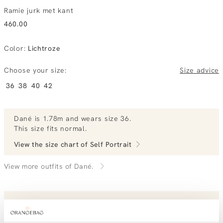
Ramie jurk met kant
460.00
Color
:
Lichtroze
Choose your size:
Size advice
36
38
40
42
Dané
is 1.78m and
wears size 36.
This size fits normal
.
View the size chart of
Self Portrait
View more outfits of Dané.
Order by, tuesday gratis delivered tomorrow
Free shipping over €99