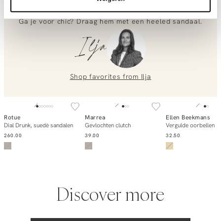
accentueert je taille op een natuurlijke manier. Wij stylen
Ramie jurk met kant
hem met een stoer leren jack en loafers voor contrast.
0851 303631 (Mon–Fri: 09:00–17:00). We’re happy to help!
Ga je voor chic? Draag hem met een heeled sandaal.
Ilja
Shop favorites from
Ilja
SOLD OUT
SOLD OUT
SOLD OUT
Rotue
Marrea
Ellen Beekmans
Notify me
Notify me
Notify m
Dial Drunk, suedè sandalen
Gevlochten clutch
Vergulde oorbellen
260.00
39.00
32.50
Discover more