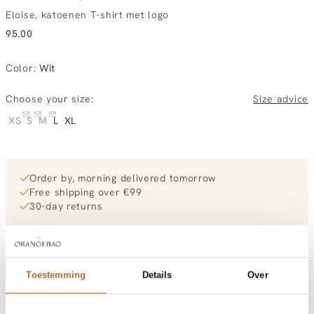
Eloise, katoenen T-shirt met logo
95.00
Color
:
Wit
Choose your size:
Size advice
XS
S
M
L
XL
Order by, morning delivered tomorrow
Free shipping over €99
30-day returns
Materials and care
Toestemming
Details
Over
Fabric
Fabric: 100% cotton
Material
Size and fit
Jersey, Katoen
Cleaning
30°C machine wash