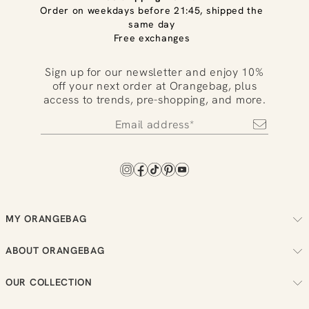
Order on weekdays before 21:45, shipped the
same day
Free exchanges
Sign up for our newsletter and enjoy 10%
off your next order at Orangebag, plus
access to trends, pre-shopping, and more.
MY ORANGEBAG
Track your order
ABOUT ORANGEBAG
Arrange your returns
About us
Check your loyalty balance
OUR COLLECTION
Sustainability
View your wish list
Women
Reviews