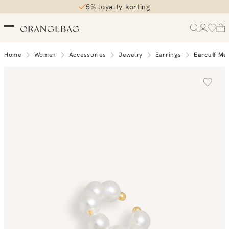
5% loyalty korting
Home
Women
Accessories
Jewelry
Earrings
Earcuff Met