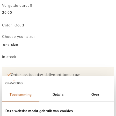
Vergulde earcuff
20.00
Color
:
Goud
Choose your size:
one size
In stock
Order by, tuesday delivered tomorrow
Free shipping over €99
30-day returns
Toestemming
Details
Over
Materials and care
Deze website maakt gebruik van cookies