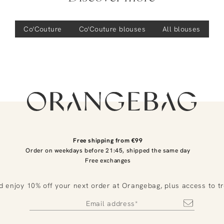
Co'Couture
Co'Couture
blouses
All blouses
Free shipping from €99
Order on weekdays before 21:45, shipped the same day
Free exchanges
d enjoy 10% off your next order at Orangebag, plus access to t