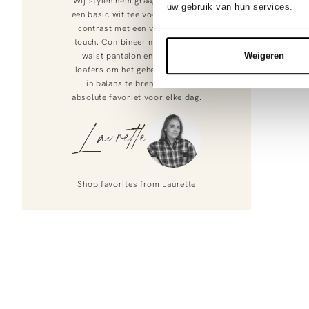
Wij stylen hem graag open over
uw gebruik van hun services.
een basic wit tee voor een stoer
contrast met een vrouwelijke
touch. Combineer met een high
Weigeren
waist pantalon en verfijnde
loafers om het geheel prachtig
in balans te brengen. Een
absolute favoriet voor elke dag.
Laurette
Shop favorites from
Laurette