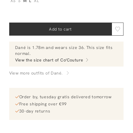
XS
S
M
L
XL
Add to cart
Dané
is 1.78m and
wears size 36.
This size fits
normal
.
View the size chart of
Co'Couture
View more outfits of Dané.
Order by, tuesday gratis delivered tomorrow
Free shipping over €99
30-day returns