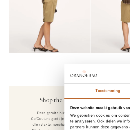
26
50%
Toestemming
Lois
Shop the look
June, katoenmi
Deze website maakt gebruik van
149.95
74.97
Deze geruite blouse van
We gebruiken cookies om content
Co'Couture geeft je look direct
te analyseren. Ook delen we inf
die relaxte, nonchalante vibe.
partners kunnen deze gegevens c