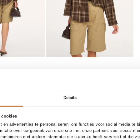
SOLD OUT
27
28
29
30
31
37
38
39
40
41
Details
Toral
Add to cart
Notify me
x bermuda
Rocio, lederen muiltjes
 cookies
160.00
 en advertenties te personaliseren, om functies voor social media te 
ormatie over uw gebruik van onze site met onze partners voor social me
ombineren met andere informatie die u aan ze heeft verstrekt of die z