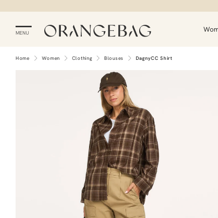
Wo
MENU
Home
Women
Clothing
Blouses
DagnyCC Shirt