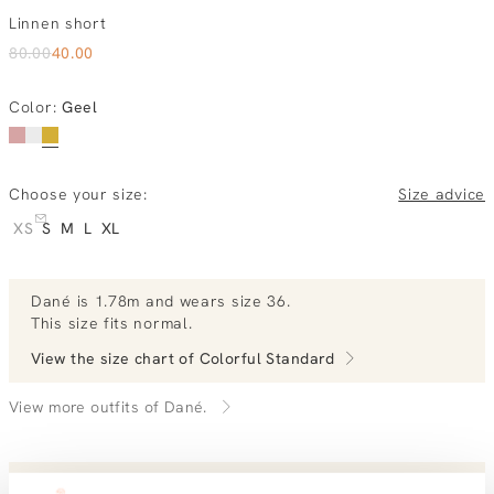
Linnen short
80.00
40.00
Color
:
Geel
Choose your size:
Size advice
XS
S
M
L
XL
Dané
is 1.78m and
wears size 36.
This size fits normal
.
View the size chart of
Colorful Standard
View more outfits of Dané.
Order by, morning delivered tomorrow