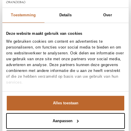
Free shipping over €99
30-day returns
Toestemming
Details
Over
Deze website maakt gebruik van cookies
Materials and care
We gebruiken cookies om content en advertenties te
Fabric
Fabric: 100% linen
personaliseren, om functies voor social media te bieden en om
Material
Size and fit
Linnen
ons websiteverkeer te analyseren. Ook delen we informatie over
Cleaning
40°C machine wash
uw gebruik van onze site met onze partners voor social media,
Size advice
This size fits normal
adverteren en analyse. Deze partners kunnen deze gegevens
Waist height
Product details
High waist
combineren met andere informatie die u aan ze heeft verstrekt
Size model
36
Brand
Colorful Standard
of die ze hebben verzameld op basis van uw gebruik van hun
Product number brand
Shipping and Returns
CS4015
services.
Product name
Linen Shorts
Variantnummer
At Orangebag, you get free delivery on orders over €99. All
00031222
Variant name
Soft Yellow
orders are sent with a track & trace code, so you can always
Product number
00031222
Alles toestaan
track your parcel. If you place your order before 9.45 pm on
Shop the look
weekdays, your parcel will be dispatched today!
Linnen short
Questions or need help?
Aanpassen
Deze zachtgele co-ord set ademt zomer. De soepele
Do you have any questions about our products or need help
blouse en bijpassende shorts zorgen voor een fris en