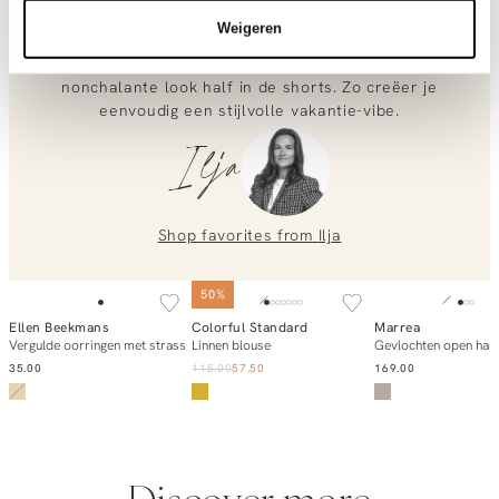
placing an order? Our customer service team is here to help!
clean gevoel. We hebben gekozen voor aardse
Contact us at
info@orangebag.com
or call us on
Weigeren
contrasten: de bruine cap en leren slippertjes maken het
geheel net wat stoerder. Draag de blouse voor een
0851 303631 (Mon–Fri: 09:00–17:00). We’re happy to help!
nonchalante look half in de shorts. Zo creëer je
eenvoudig een stijlvolle vakantie-vibe.
Ilja
Shop favorites from
Ilja
SOLD OUT
SOLD OUT
50%
Ellen Beekmans
Colorful Standard
Marrea
Notify me
Add to cart
Notify m
Vergulde oorringen met strass
Linnen blouse
Gevlochten open han
35.00
115.00
57.50
169.00