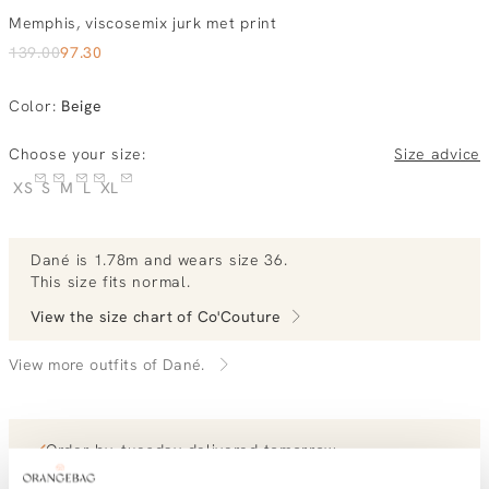
Memphis, viscosemix jurk met print
139.00
97.30
Color
:
Beige
Choose your size:
Size advice
XS
S
M
L
XL
Dané
is 1.78m and
wears size 36.
This size fits normal
.
View the size chart of
Co'Couture
View more outfits of Dané.
Order by, tuesday delivered tomorrow
Free shipping over €99