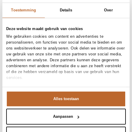
30-day returns
Toestemming
Details
Over
Materials and care
Deze website maakt gebruik van cookies
Fabric
Fabric: 80% viscose, 20%
We gebruiken cookies om content en advertenties te
Size and fit
polyamide.
personaliseren, om functies voor social media te bieden en om
Material
Viscose
ons websiteverkeer te analyseren. Ook delen we informatie over
Size advice
This size fits normal
Cleaning
30°C machine wash
uw gebruik van onze site met onze partners voor social media,
Fit
Product details
Losvallend
adverteren en analyse. Deze partners kunnen deze gegevens
Size model
36
combineren met andere informatie die u aan ze heeft verstrekt
Brand
Co'Couture
Product number brand
Shipping and Returns
46079
of die ze hebben verzameld op basis van uw gebruik van hun
Product name
MemphisCC Dress
services.
Variantnummer
At Orangebag, you get free delivery on orders over €99. All
11
Variant name
Off white
orders are sent with a track & trace code, so you can always
Product number
00030209
track your parcel. If you place your order before 9.45 pm on
Alles toestaan
Shop the look
weekdays, your parcel will be dispatched today!
Pattern
Dierenprint, Glanzend, Print,
Strepen
Questions or need help?
Wat een heerlijke verschijning is deze jurk van
Sleeve length
Korte mouw
Do you have any questions about our products or need help
Aanpassen
Closure
Ritsluiting
Co'Couture. De grafische zigzagprint geeft direct een
placing an order? Our customer service team is here to help!
Pockets
Steekzakken
moderne vibe, terwijl de soepele stof prachtig langs je
Contact us at
info@orangebag.com
or call us on
Lining
Niet gevoerd