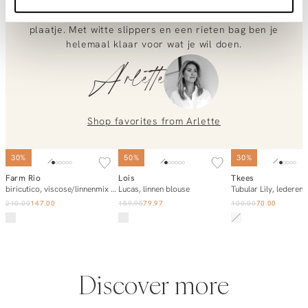
bewegingsvrijheid geeft. Layer hem met een wit tanktop
Biricutico, linnen/viscosemix short met print
en oversized linen blouse voor dat moeiteloos zomerse
0851 303631 (Mon–Fri: 09:00–17:00). We’re happy to help!
plaatje. Met witte slippers en een rieten bag ben je
helemaal klaar voor wat je wil doen.
Arlette
Shop favorites from
Arlette
SOLD OUT
30%
50%
30%
Farm Rio
Lois
Tkees
Add to cart
Add to cart
Notify m
biricutico, viscose/linnenmix blouse met print
Lucas, linnen blouse
Tubular Lily, lederen 
210.00
147.00
159.95
79.97
100.00
70.00
Discover more