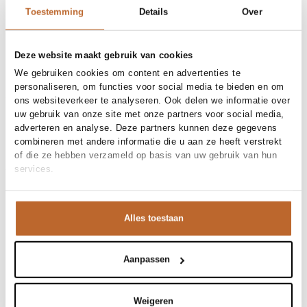
30-day returns
Toestemming
Details
Over
Deze website maakt gebruik van cookies
Materials and care
We gebruiken cookies om content en advertenties te
Fabric
Fabric: 55% linen, 45% viscose.
personaliseren, om functies voor social media te bieden en om
Material
Size and fit
Linnen, Viscose
ons websiteverkeer te analyseren. Ook delen we informatie over
Cleaning
30°C machine wash
uw gebruik van onze site met onze partners voor social media,
Size advice
This size fits normal
adverteren en analyse. Deze partners kunnen deze gegevens
Fit
Product details
Losvallend
combineren met andere informatie die u aan ze heeft verstrekt
Waist height
Mid waist
Brand
Farm Rio
Size model
36
of die ze hebben verzameld op basis van uw gebruik van hun
Product number brand
Shipping and Returns
355545
services.
Product name
BIRICUTICO SCARF OFF-WHITE
At Orangebag, you get free delivery on orders over €99. All
SHORT
Variantnummer
00036507
orders are sent with a track & trace code, so you can always
Variant name
BIRICUTICO SCARF OFF-WHITE
Alles toestaan
track your parcel. If you place your order before 9.45 pm on
Product number
00036507
Shop the look
weekdays, your parcel will be dispatched today!
Pattern
Geborduurd, Print
Questions or need help?
Aanpassen
Deze Farm Rio short is ons statement piece van het
Pockets
Opgestikte zakken, Steekzakken
Do you have any questions about our products or need help
Lining
Geheel gevoerd
moment. De speelse print brengt je meteen in
placing an order? Our customer service team is here to help!
Occasion
Vakantie
vakantiegevoel, terwijl de soepele pasvorm je alle
Contact us at
info@orangebag.com
or call us on
Weigeren