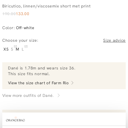
Biricutico, linnen/viscosemix short met print
190.00
133.00
Color
:
Off-white
Choose your size:
Size advice
XS
S
M
L
Dané
is 1.78m and
wears size 36.
This size fits normal
.
View the size chart of
Farm Rio
View more outfits of Dané.
Order by, tuesday gratis delivered tomorrow
Free shipping over €99