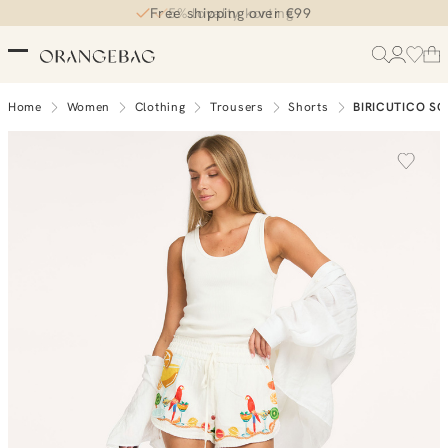
Free shipping over €99
5% loyalty korting
Home
Women
Clothing
Trousers
Shorts
BIRICUTICO S